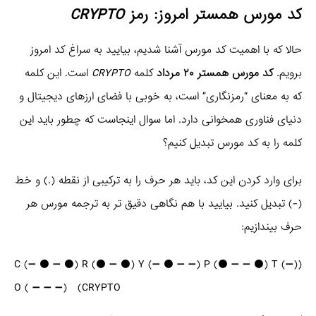
کد مورس همستر امروز: رمز
CRYPTO
حالا که با اهمیت کد مورس آشنا شدیم، بیایید به سراغ کد امروز
برویم.
کد مورس همستر ۲۰ مرداد
کلمه
CRYPTO
است. این کلمه
که به معنای “رمزنگاری” است، به خوبی با فضای ارزهای دیجیتال و
دنیای فناوری همخوانی دارد. اما سوال اینجاست که چطور باید این
کلمه را به کد مورس تبدیل کنیم؟
برای وارد کردن این کد، باید هر حرف را به ترکیبی از نقطه (.) و خط
(-) تبدیل کنید. بیایید با هم نگاهی دقیق تر به ترجمه مورس هر
حرف بیندازیم:
(C (➖ ⚫️ ➖ ⚫️) R (⚫️ ➖ ⚫️) Y (➖ ⚫️ ➖ ➖) P (⚫️ ➖ ➖ ⚫️) T (➖)
O ( ➖ ➖ ➖) (CRYPTO