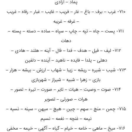
پماد – آزادی
۷۱۰- غرب – برف – باغ – غار – فریب – غایب – غبار – رفاه – غریب
– غرفه – غریبه
۷۱۱- پست – چاه – تپه – چاپ – سپاه – ساده – دسته – پسته –
دهات
۷۱۲- لیف – فیل – هدف – فدا – فال – آینه – هلند – هادی –
دهلی – یلدا – فایده – ناهید – آینده – دلفین
۷۱۳- شیب – شیره – ریشه – زیبا – شهاب – ارزش – بیشه – هزار –
بازی – زهرا – شبیه – شیراز – شهربازی
۷۱۴- صوت – وصیت – هیات – تایر – صورت – تیره – تصور –
هرات – صورتی – تصویر
۷۱۵- چمن – منچ – سهم – چین – هیچ – میهن – سینه – نسیه –
نیمه – غنچه – نغمه – نسیم
۷۱۶- میخ – ماهی – خامه – خیام – گیاه – آگهی – خیمه – مخفی