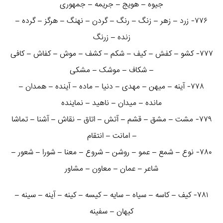
جیوه – هویج – جریمه – جمهوری
۷۷۶- زرد – زهر – زنگ – رنگ – گردن – نهنگ – هرگز – گرده –
زنده – زرنگ
۷۷۷- کشو – کفش – کیف – شکم – کشف – موش – کفاش – کافی
– شکاف – موشک – مشکی
۷۷۸- آینه – میهن – مهدی – دنیا – ماده – آینده – همدان –
مانده – میدان – ناهید – نماینده
۷۷۹- مشت – مشق – قشم – آتش – اتاق – نقاش – آشنا – تماشا
– امانت – انتقام
۷۸۰- نوع – شمع – عمو – روشن – شروع – معنا – شورا – شعور –
شاعر – عمان – معاون – مشاور
۷۸۱- کیف – کاسه – سیاه – سایه – کیسه – کینه – آینه – سینه –
کیهان – سفینه