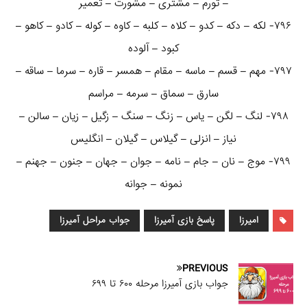
– تورم – مشتری – مشورت – تعمیر
۷۹۶- لکه – دکه – کدو – کلاه – کلبه – کاوه – کوله – کادو – کاهو –
کبود – آلوده
۷۹۷- مهم – قسم – ماسه – مقام – همسر – قاره – سرما – ساقه –
سارق – سماق – سرمه – مراسم
۷۹۸- لنگ – لگن – یاس – زنگ – سنگ – زگیل – زیان – سالن –
نیاز – انزلی – گیلاس – گیلان – انگلیس
۷۹۹- موج – نان – جام – نامه – جوان – جهان – جنون – جهنم –
نمونه – جوانه
امیرزا
پاسخ بازی آمیرزا
جواب مراحل آمیرزا
PREVIOUS
جواب بازی آمیرزا مرحله ۶۰۰ تا ۶۹۹