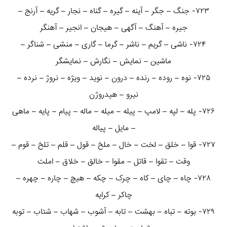
۷۲۳- جنگ – جگر – آینه – گیره – گناه – نجار – گریه – آرنج –
جیره – آهنگ – آگهی – هیجان – انجیر – آهنگر
۷۲۴- ناشی – گریم – ناشر – گرما – گاری – منشی – شناگر –
ماشین – نمایش – نگارش – نمایشگر
۷۲۵- نوه – روده – رنده – درون – نوید – ویژه – نروژ – نرده –
نیرو – هیدروژن
۷۲۶- پله – لپه – لامپ – پیله – میله – ماله – پیام – پایه – ماهی
– مایل – پیاله
۷۲۷- قوا – خلق – لخت – خال – ملخ – قول – قلم – تلخ – قوم –
وقت – تقوا – قاتل – مقوا – خالق – خلاق – املت
۷۲۸- چاه – چای – کاه – چرک – چکه – هیچ – چاره – چهره –
چاکر – کرایه
۷۲۹- بوته – تباه – بهشت – تابه – آشوب – شهاب – شتاب – توبه