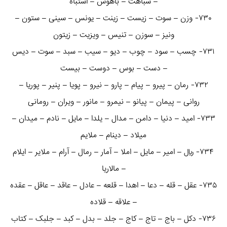
– شباهت – باهوش – اشتباه
۷۳۰- وزن – سوت – زیست – زینت – یونس – سینی – ستون –
ونیز – سوزن – تنیس – ویزیت – زیتون
۷۳۱- چسب – سود – چوب – دیو – سیب – سبد – سوت – دیس
– دست – بوس – دوست – بیست
۷۳۲- رمان – پیرو – پیام – پارو – نیرو – پویا – پنیر – پوریا –
روانی – پیمان – پیانو – نیمرو – مانور – ویران – رومانی
۷۳۳- امید – دنیا – دامن – مدال – یلدا – مایل – نادم – میدان –
میلاد – دینام – ملایم
۷۳۴- ریال – امیر – مایل – املا – آمار – رمال – آرام – ملایر – ایلام
– مالاریا
۷۳۵- عقل – قله – دعا – اهدا – قلعه – عادل – عاقد – عاقل – عقده
– علاقه – قلاده
۷۳۶- دکل – باج – تاج – کاج – جلد – بدل – کبد – جلبک – کتاب