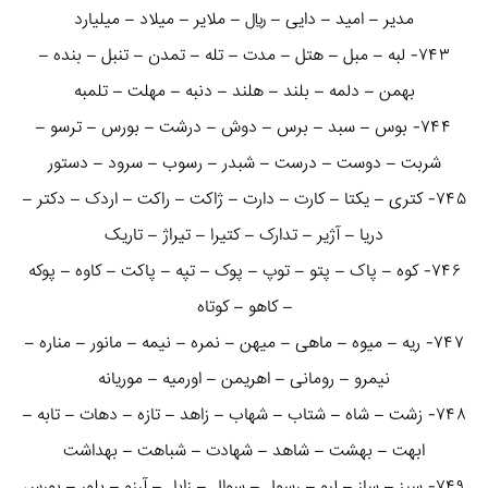
مدیر – امید – دایی – ریال – ملایر – میلاد – میلیارد
۷۴۳- لبه – مبل – هتل – مدت – تله – تمدن – تنبل – بنده –
بهمن – دلمه – بلند – هلند – دنبه – مهلت – تلمبه
۷۴۴- بوس – سبد – برس – دوش – درشت – بورس – ترسو –
شربت – دوست – درست – شبدر – رسوب – سرود – دستور
۷۴۵- کتری – یکتا – کارت – دارت – ژاکت – راکت – اردک – دکتر –
دریا – آژیر – تدارک – کتیرا – تیراژ – تاریک
۷۴۶- کوه – پاک – پتو – توپ – پوک – تپه – پاکت – کاوه – پوکه
– کاهو – کوتاه
۷۴۷- ریه – میوه – ماهی – میهن – نمره – نیمه – مانور – مناره –
نیمرو – رومانی – اهریمن – اورمیه – موریانه
۷۴۸- زشت – شاه – شتاب – شهاب – زاهد – تازه – دهات – تابه –
ابهت – بهشت – شاهد – شهادت – شباهت – بهداشت
۷۴۹- سبز – ساز – لبو – رسول – سوال – زابل – آرزو – بلور – بورس