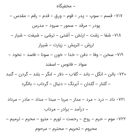
– مخفیگاه
۷۱۷- قسم – سوپ – پدر – قوم – ورق – قدم – رقم – مقدس –
پودر – مرقد – سمور – سرود – مدرس
۷۱۸- شفا – زشت – ارتش – آشتی – ترشی – شیفت – شیار –
ارزش – اتریش – زیارت – شیراز
۷۱۹- سخن – وفا – دفن – خدا – خون – سونا – فاسد – نخود –
سواد – فانوس – اسفند
۷۲۰- بالن – انگل – باند – گلاب – دلار – لنگر – بلند – گردن – گنبد
– گلنار – گلدان – آبرنگ – دنبال – گرداب – بالگرد
۷۲۱- داد – درد – مرد – مدار – مربا – مبدا – مداد – مادر – مرداد
– درآمد – برادر – مرداب
۷۲۲- موم – حرم – روح – رحمت – تورم – مترو – محرم – ترمیم –
محروم – تحریم – محترم – مرحوم