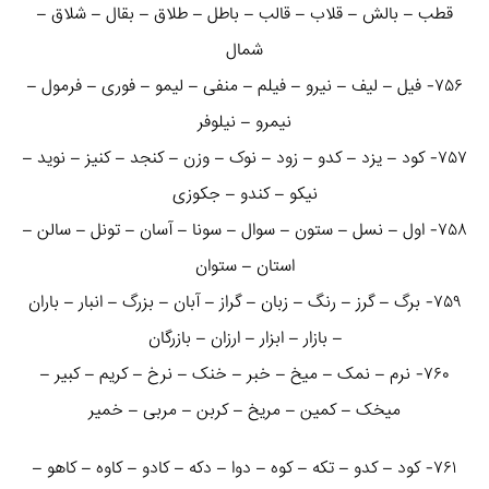
قطب – بالش – قلاب – قالب – باطل – طلاق – بقال – شلاق –
شمال
۷۵۶- فیل – لیف – نیرو – فیلم – منفی – لیمو – فوری – فرمول –
نیمرو – نیلوفر
۷۵۷- کود – یزد – کدو – زود – نوک – وزن – کنجد – کنیز – نوید –
نیکو – کندو – جکوزی
۷۵۸- اول – نسل – ستون – سوال – سونا – آسان – تونل – سالن –
استان – ستوان
۷۵۹- برگ – گرز – رنگ – زبان – گراز – آبان – بزرگ – انبار – باران
– بازار – ابزار – ارزان – بازرگان
۷۶۰- نرم – نمک – میخ – خبر – خنک – نرخ – کریم – کبیر –
میخک – کمین – مریخ – کربن – مربی – خمیر
۷۶۱- کود – کدو – تکه – کوه – دوا – دکه – کادو – کاوه – کاهو –