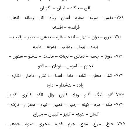
بالن – بنگاه – لبنان – نگهبان
۷۶۹- نفس – سرفه – سفره – آسان – رفاه – انار – رسانه – ناهار –
فرانسه – افسانه
۷۷۰- برق – براق – بهار – ایده – قاره – بدهی – دبیر – رقیب –
برده – بیدار – ردیاب – بدرقه – دایره
۷۷۱- موج – جسم – تماس – نجات – ماست – سمنو – ستون –
نجوم – ناموس – تومان – مانتو
۷۷۲- شنا – دهان – شانه – دانا – آشنا – دانش – ناهار – اشاره –
اراده – هشدار – اداره
۷۷۳- گاو – لیگ – گلو – ویلا – گاری – ریال – الگو – گالری – گوریل
۷۷۴- مکه – مزه – کینه – زمین – کمین – نیزه – همزن – نازک –
کمان – هیزم – کنیز – کیهان – میزان
۷۷۵- جیغ – مرغ – موج – جرم – غوره – مجری – میوه – جوهر –