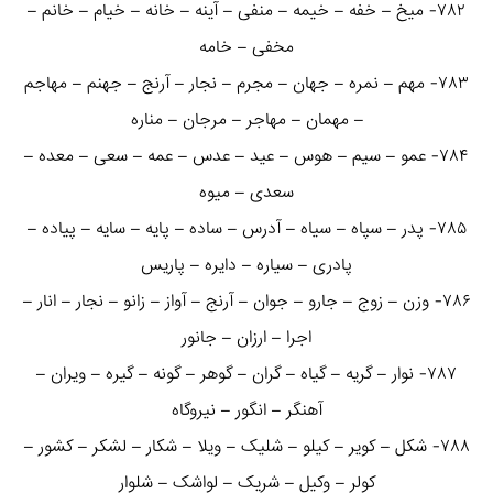
۷۸۲- میخ – خفه – خیمه – منفی – آینه – خانه – خیام – خانم –
مخفی – خامه
۷۸۳- مهم – نمره – جهان – مجرم – نجار – آرنج – جهنم – مهاجم
– مهمان – مهاجر – مرجان – مناره
۷۸۴- عمو – سیم – هوس – عید – عدس – عمه – سعی – معده –
سعدی – میوه
۷۸۵- پدر – سپاه – سیاه – آدرس – ساده – پایه – سایه – پیاده –
پادری – سیاره – دایره – پاریس
۷۸۶- وزن – زوج – جارو – جوان – آرنج – آواز – زانو – نجار – انار –
اجرا – ارزان – جانور
۷۸۷- نوار – گریه – گیاه – گران – گوهر – گونه – گیره – ویران –
آهنگر – انگور – نیروگاه
۷۸۸- شکل – کویر – کیلو – شلیک – ویلا – شکار – لشکر – کشور –
کولر – وکیل – شریک – لواشک – شلوار