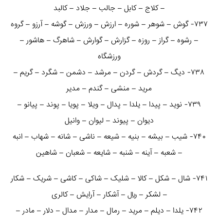
– کلاج – کابل – جالب – جلاد – کالبد
۷۳۷- گوش – شوهر – شوره – ارزش – ورزش – گوشه – آرزو – گروه
– رشوه – گراز – روزه – گزارش – گوارش – شاهرگ – هاشور –
ورزشگاه
۷۳۸- دیگ – گردش – گردن – مرشد – دشمن – شگرد – گریم –
مرید – منشی – گندم – مدیر
۷۳۹- نوید – پیدا – یلدا – پدال – ویلا – پویا – پوند – پیانو –
دیوان – پیوند – لیوان – وانیل
۷۴۰- شیب – بیشه – بنیه – شیعه – ناشی – شانه – شهاب – انبه
– شعبه – آینه – شنبه – شایعه – شعبان – شاهین
۷۴۱- شال – شکل – کالا – شلیک – شاکی – کاشی – شریک – شکار
– لشکر – ریال – آشکار – آرایش – کالری
۷۴۲- یلدا – دیلم – مرید – رمال – مدار – مدال – دلار – مادر –