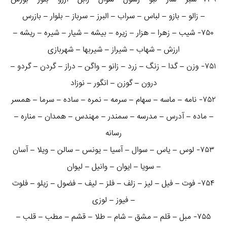
– زالو – بازو – لباس – سراب – البرز – سرباز – بلوار – بازرس
۷۵۰- شیب – زهرا – هزار – زیره – بیشه – شیار – شیره – ریشه –
ارزش – شهاب – شیراز – شیربها – شهربازی
۷۵۱- وزن – گدا – زنگ – زرد – زانو – واگن – دراز – گردن – گردو –
درون – گوزن – انگور – نوزاد
۷۵۲- نامه – ماسه – سهام – سرمه – نمره – ساده – سرما – همسر
– ماده – آدرس – مدرسه – سمندر – مهندس – همدان – مناره –
رسانه
۷۵۳- لوس – یاس – سوال – آسیا – یونس – سالن – ویلا – آسان
– سویا – ایوان – وانیل – لیوان
۷۵۴- فوت – فیل – لیز – زلف – فلز – لیف – فضول – زیلو – فلوت
– فیوز – لوزی
۷۵۵- مبل – قلم – مشق – شام – طلا – قشم – مطب – قلب –