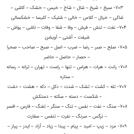
۷۰۳- سیخ – شیخ – شال – شاخ – خیس – خشک – کاشی –
شاکی – خیال – کلاس – خالی – شلیک – کلیسا – خشکسالی
۷۰۴- نفت – تنش – فیش – وفا – شفا – وفات – ناشی – یواش –
شیفت – آشتی – آویشن
۷۰۵- صلح – صبر – رضا – ضرب – اصل – صبح – صاحب – صحرا
– حصار – حاصل – حاضر
۷۰۶- رانت – هرات – هراس – تنها – راست – تهران – ترانه – رسانه
– ستاره
۷۰۷- تله – کشت – تشک – شدت – دکل – دکه – هشت – دشت
– شکست – دسته – سکته – دستکش
۷۰۸- سنگ – نفت – نفس – تنگ – سنگر – تفنگ – فارس – افسر
– نرگس – سرنگ – نفرت – تنفس – سفارت
۷۰۹- مزد – زیپ – امید – پیام – پیدا – زیاد – آزاد – ایدز – پیاز –