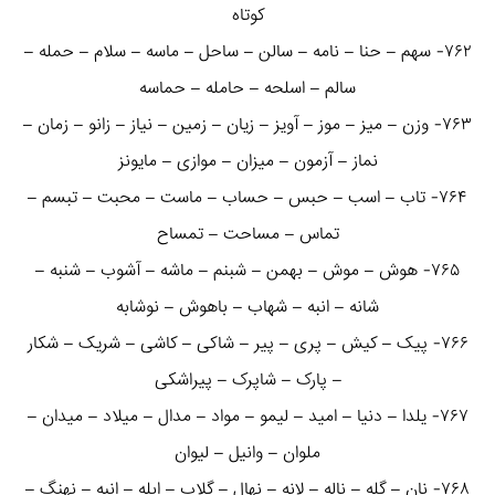
کوتاه
۷۶۲- سهم – حنا – نامه – سالن – ساحل – ماسه – سلام – حمله –
سالم – اسلحه – حامله – حماسه
۷۶۳- وزن – میز – موز – آویز – زیان – زمین – نیاز – زانو – زمان –
نماز – آزمون – میزان – موازی – مایونز
۷۶۴- تاب – اسب – حبس – حساب – ماست – محبت – تبسم –
تماس – مساحت – تمساح
۷۶۵- هوش – موش – بهمن – شبنم – ماشه – آشوب – شنبه –
شانه – انبه – شهاب – باهوش – نوشابه
۷۶۶- پیک – کیش – پری – پیر – شاکی – کاشی – شریک – شکار
– پارک – شاپرک – پیراشکی
۷۶۷- یلدا – دنیا – امید – لیمو – مواد – مدال – میلاد – میدان –
ملوان – وانیل – لیوان
۷۶۸- نان – گله – ناله – لانه – نهال – گلاب – ابله – انبه – نهنگ –