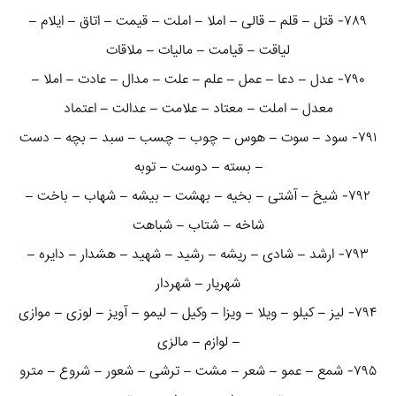
۷۸۹- قتل – قلم – قالی – املا – املت – قیمت – اتاق – ایلام –
لیاقت – قیامت – مالیات – ملاقات
۷۹۰- عدل – دعا – عمل – علم – علت – مدال – عادت – املا –
معدل – املت – معتاد – علامت – عدالت – اعتماد
۷۹۱- سود – سوت – هوس – چوب – چسب – سبد – بچه – دست
– بسته – دوست – توبه
۷۹۲- شیخ – آشتی – بخیه – بهشت – بیشه – شهاب – باخت –
شاخه – شتاب – شباهت
۷۹۳- ارشد – شادی – ریشه – رشید – شهید – هشدار – دایره –
شهریار – شهردار
۷۹۴- لیز – کیلو – ویلا – ویزا – وکیل – لیمو – آویز – لوزی – موازی
– لوازم – مالزی
۷۹۵- شمع – عمو – شعر – مشت – ترشی – شعور – شروع – مترو