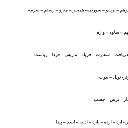
وهم – ترسو – سورتمه- همسر – مترو – رستم – سرمه
م – ساوه – واژه
ریافت – سفارت – فریاد – تدریس – فردا – ریاست
تر- تونل – نبوت
 بار – برس – چسب
ن- اره – ارده – پاره – ادینه – اینده – پیدا