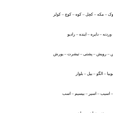
وک – مکه – کچل – کوه – کوچ – کولر
 وردنه – دایره – اینده – رادیو
پرش – رویش – پشتی – تیشرت – یورش
یا – الگو – بیل – بلوار
– اسیب – اسیر – بیسیم – اسب