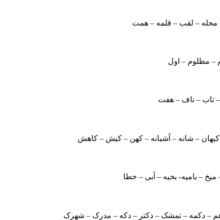
 محله – لقب – قلمه – همت
م – مظلوم – اول
نه – تاب – ناف – هفت
 کیهان – شانه – آشیانه – کهن – کیش – کاهش
یخ – بامیه- بخیه – آبی – خطا
– دکمه – تمشک – دکتر – دکه – مدرک – شهرک