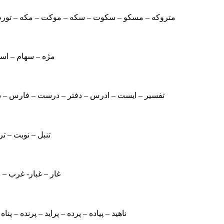
متروکه – مسکو – سکوت – سکه – موکت – مکه – تورم 
مژه – سهام – اسم
تفسیر – ایست – ادرس – دفتر – درست – فارس – دس
تنبل – نوبت – تر
غار – غبار- غرب –
ناهید – پیاده – پرده – پراید – پرنده – پناه 