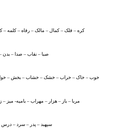
کره – فلک – کمال – مالک – رفاه – کلمه – کل
صبا – نقاب – صدا – بدن –
خوب – خاک – خراب – خشک – خشاب – بخش – خواب –
مربا – باز – هزار – مهراب – بامیه- میز – ز
سپهبد – پدر – سرد – درس – پ