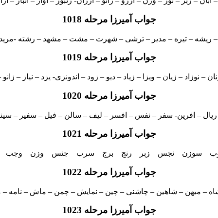
ر – ابان – زبر – نور – وزن – ارزو – زانو – ارزان- زنبور – اواز – انبار – از
جواب آمیرزا مرحله 1018
 – ریشه – تیره – مدیر – ترشی – شهرت – مشت – مشهد – رشته -م
جواب آمیرزا مرحله 1019
نان – نوزاد – زیان – ویزا – زیاد – دیو – زود – اندونزی- یزد – نیاز – زانو 
جواب آمیرزا مرحله 1020
ریال – افرین- سفر – نفس – افسر – لیف – سالن – فیل – سفیر – سین
جواب آمیرزا مرحله 1021
سوب – سوزن – نجس – زبر – رنج – برج – سرب – جنس – وزن – وجب –
جواب آمیرزا مرحله 1022
ه – میهن – شاهین – چاشنی – چین – نمایش – چمن – ماش – نامه – 
جواب آمیرزا مرحله 1023