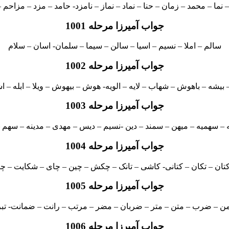
 نما – محمد – زمان – حنا – نماد – نماز – نامزد- حامد – مزد – مزاحم –
جواب آمیرزا مرحله 1001
سالم – املا – نسیم – اسیا – سالن – سیما – سلمان- اسان – سلام
جواب آمیرزا مرحله 1002
 بیشه – باهوش – شهاب – لایه – الویه- هوش – بیهوش – ویلا – ابله – ا
جواب آمیرزا مرحله 1003
 – سهمیه – میهن – سمند – دین -نسیم – دیس – مهدی – مدینه – سهم –
جواب آمیرزا مرحله 1004
تان – تکان – کتانی- کاشی – تانک – چکش – چین – چای – شکایت –
جواب آمیرزا مرحله 1005
ن – ضرب – متن – متر – ضربان – مضر – مرتب – رانت – ضمانت- تبر -ت
جواب آمیرزا مرحله 1006