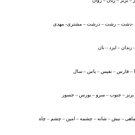
ار – برنز – زبان – روان
رید -دشت – رشت – درشت – مشتری- مهدی
– زندان – ایزد – نان
ا – فارس – نفیس – یاس – سال
 برنز – جنوب – سرو – بورس – جسور
ماهی – نیش – شانه – چشمه – امین – چشم – چاه