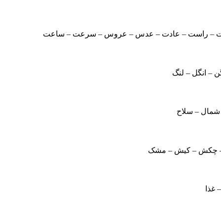
 دعوت – راست – عادت – عدس – عروس – سرعت – ساعت
ن – انگل – لنگ
 شمال – سلاح
 چکش – کیش – مشک
– غذا