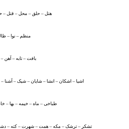
هتل – حلق – محل – قتل – ح
منظم – نوا – ظال
بافت – تابه – آهن – ن
اشیا – اشکان – انشا – شایان – شیک – آشنا –
طباخی – ماه – خیمه – بها – خا
تشکر – ترشک – مکه – همت – شهرت – کته – دش