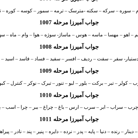
– سوره – سرکه – سکته -مترسک – ترمه – سمور – کوسه – کوره – ت
جواب آمیرزا مرحله 1007
 – اهو – مهسا – ماسه – هوس – ماساژ- سوژه – هوا – وام – ماه – سه
جواب آمیرزا مرحله 1008
تیار- سفر – سفت – ردیف – افسر – سفید – فساد – فاسد – اسید – د
جواب آمیرزا مرحله 1009
ب – کولر – تبر – برکت – بلور – لبو – تنور – تبرک – نوکر – کنترل – کبو
جواب آمیرزا مرحله 1010
 چرب – سراب – ابر – سرب – ارس – باغ – چراغ – ببر – چرا – اسب –
جواب آمیرزا مرحله 1011
– دینار – رنده – دنیا – پایه – پدر – نرده – دایره – پنیر – پند – نادر – پیراه