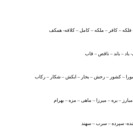
– فلکه – کافر – ملکه – کامل – کلافه- همکف
باد – باند – ناقص – قاب
را – کشور – رخش – بخار – ابکش – شکار – رکاب
 مبارز – بره – میرزا – ماهی – مزه – بهرام
– بنده- سپرده – سرب – سهند