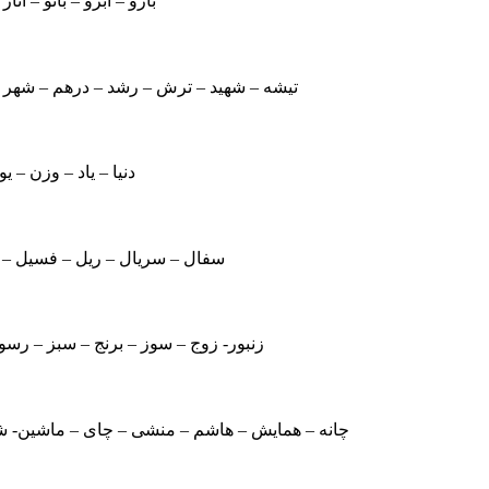
بازو – ابرو – بانو – انا
تیشه – شهید – ترش – رشد – درهم – شهر
دنیا – یاد – وزن – یو
سفال – سریال – ریل – فسیل – 
زنبور- زوج – سوز – برنج – سبز – ر
چانه – همایش – هاشم – منشی – چای – ماشین- شا