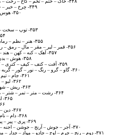
۳۴۸- خاک – ختم – تخم – کاخ – رخت – مدرک – ماکت – دکتر – مرتد – متکا – خدمات – مدارک – کرامت – دکترا – تدارک – تراکم – دمکرات – خدمتکار
۳۴۹- چرخ – خیر – چرت – چتر – خیت – اختر – چرخه – خیره – چیتا – تاخیر – تاریخ – خیرات – تیاره – تاریخچه
۳۵۰- هوس – سطر – وسط – ساوه – واسط – طاهر – واسطه – ارسطو – ساطور – اسطوره
۳۵۱- سک
۳۵۳- توپ – سخت – سوپ – پخت – پوست – سوخت – ساخت – پاسخ – استوا – خواست – سخاوت – اختاپوس
۳۵۴- تنگ – ارگ – نگار – ترنگ – ناگت – لنگر – تالار
۳۵۵- هنر – نظم – رمان – ناظم – منها – نامه – نظام – مظان – مظنه – مهران – مناظر – منظره – نظاره – مناظره
۳۵۶- قمر – لیر – مقر – مال – رمق – رقم – کلر – قلک – مایل – کمیل – ملاک – قیام – قالی – قمری – قایم – قمار – لایق – کالری – اقلیم – قلمکاری
۳۵۷- آهک – کنه – کهن – هند – آهن – شانه – دکان – اندک – دانه – دانش – کاهن – دنده – شهدا – اشکنه – آکنده – کشنده – دانشکده
۳۵۸- هوش – بدن – نوه – نود – نبش – دبه – شنبه – شنود – بنده – شهود – بدنه – دنبه – بهنوش – دوشنبه
۳۵۹- آفت – کتف – کیف – کتری – کفتر – ریکا – تفکر – تایر – کافی – تیرک – کفری – کیفر – یافت – تاریک – تریاک – کفتار – کفایت – ترافیک
۳۶۰- گاو – گرو – رنگ – نور – گور – گربه – نوار – برگه – گونه – روبان – انگور – ناوبر – هارون – نگاره – روانه – روباه – بنگاه – آهنگر – گروهان – گروهبان
۳۶۱- جام – تیم – عام – آیات – تجمع – مایع – جامع – جمعیت – جماعت – اجتماع – مایعات – اجتماعی
۳۶۲- لبو – بیل – بلا – لابی – لولا – بلال – لیلا – لالا – ایول – بالا – اوایل – اولیا – آلبالو – والیبال
۳۶۳- ریش – شهر – ریه – شمر – میش – شرم – مری – مهره – مهریه – همیشه – همشیره – همشهری
۳۶۴- رشت – متر – تمر – شتر – مشت – رتیل – ترشی – لوتی – توری – مشتی – رولت – متولی – تیمور – مشتری – مشورت – لیموترش
۳۶۵- اهل – لمس – اسم – ماله – مهسا – ماسه – ملوس – سوله – لامسه – ماسوله
۳۶۶- روی – ریش – شیوه – ریشه – یو
۳۶۷- دین – چدن – چین – دنیا – دینی – چیدن – آیین – چینی – چایی – دنیوی – دیوان – داوینچی
۳۶۸- دام – نام – داغ – نما – دامن – نماد – نادم – دماغ – اغما – دانا – داغان – ادغام – اندام – دامغان
۳۶۹- پری – پیر – پره – پشه – نیش – شیره – شهین – شهره – پینه – نهره – نیره – نشریه – شهریه – هنرپیشه
۳۷۰- آجر – جوش – آرنج – جوشن – اجنه – هاجر – جهان – جواهر – هنرجو – جوانه – شناور – ناجور – جوشان – نوشهر – هاشور – هجران – جانور – جشنواره
۳۷۱- دوم – رنج – جرم – اوج – جادو – مواد – جدار – مجرد – نجوم – جامد – درمان – مرجان – دوران – مجاور – نمدار – مانور – مندرج – نامرد – دورنما – نمودار – ارجمند – جوانمرد