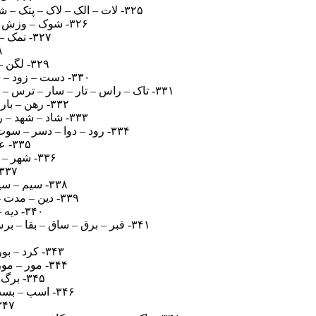
۳۲۵- لات – الک – لاک – پتک – شال – شکل – تپش – پشت – پاکت – پاتک – شاتل – تلاش – پشتک – پشکل – شکلات – پلاکت – لاکپشت
۳۲۶- شوک – وزش – کشور – کاوش – ورزش – کاور – شرور – رزرو – ارزش – زرشک – کشاورز – ورزشکار
۳۲۷- نمک – نرم – ناز – کمان – رمان – مکان – زمان – نماز – مرکز – نازک – کرمان – نمکزار
۳۲۸- بشر 
۳۲۹- لگن – سگا – لنت – سنگ – لنگ – نسل – گسل – ساتن – انگل – گالن – سالن – گلستان
۳۳۰- دست – زود – سود – یزد – دیو – تیز – دیس – سید – سوز – دوست – سوتی – زیست – دویست – دوزیست
۳۳۱- تاک – راس – تار – سار – ترس – نارس – کارت – راست – تکان – راکت – تراس – ساکت – نکات – کاست – تانکر – کنسرت – کارتن – ترسناک
۳۳۲- رهن – بار – بها – اره – نهم – امر – انبر – مهار – بهمن – بهنام – مهران – بهرام – مهربان – برنامه
۳۳۳- شاد – شهد – رشد – زهر – زرده – زهرا – شهدا – ارشد – شاهد – هزار – ارشه – آزرده – هشدار – شهرزاد
۳۳۴- رود – دوا – دسر – سوت – دود – راسو – رسوا – درست – سودا – تردد – سواد – درود – دستور – روستا – دادرس – دستاورد
۳۳۵- عشق – نقش – نعش – آشنا – عاشق – نقاش – نقشه – اشعه – قانع – عاشقانه
۳۳۶- شهر – هوش – هلو – دوش – هول – دله – شوهر – رشوه – شوره – رودل – لودر – دلشوره
۳۳۷- فکر – کفر – اراک – کفار – کافر – فرار – کاما – مکرر – افکار – ک
۳۳۸- سیم – سیر – سهم – ساری – سیما – اسیر – سهام – سهیم – همسر – سرمه – سیاره – سرمایه
۳۳۹- دین – مدت – یمن – منت – متن – دینی – دایی – یتیم – آیین – تمدن – تامین – امنیت – تایید – دینامیت
۳۴۰- دیه – هیچ – چاره – ایده – دایه – هادی – چیده – چادر – دچار – دریچه – دایره – دریاچه
۳۴۱- قبر – برق – ساق – بقا – برس – نقاب – قنات – سرقت – براق – سارق – باقر – سابق – سبقت – تقارن – قربان – رقابت – قبرستان
۳۴۳- کرد – بور – باک – کدو – کبد – باکو – ابرو – رکود – کادو – کبود – دکور – بودا – بارکد – دارکوب
۳۴۴- مور – موز – مرزه – روزه – مرور – زیره – رموز – هیزم – مویز – رزومه – روزمره – مهرورزی
۳۴۵- برگ – ریگ – گاز – گرز – گاری – گریز – گراز – زاری – رازی – بزرگ – آبگیر – بازیگر
۳۴۶- اسب – بست – سرب – سبد – ستار – دارت – ربات – بستر – دستار – دربست – سرداب – داربست
۳۴۷- خال – ملخ – روال – خاور – امور – مولا – اخمو – خال