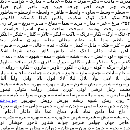
و – کتک – کوک – سکوت – واکس – کوکا – کاسکت – کاکتوس
۳۵۲- مرغ – غیر – مدار – مرید – یغما – دماغ – مدیر – دریغ – مرغداری
 – گلنار – تلنگر – انتگرال
رش – رویش – شهریور –
جواب فن