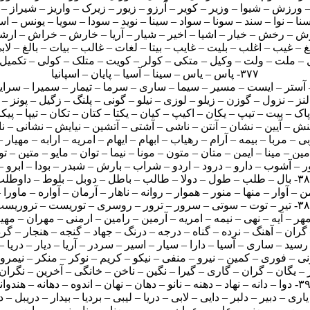
۳۷۷- پاس – یاس – سینا – آسیا – پایان – اسپانیا
– دولا – طالب – باطل – دوبل – بلوط – داوطلب
 – سرور – ترور – روسری – توریست – تروریست
نه – نانو – دهان – نهان – اندوه – دهانه – هندوانه