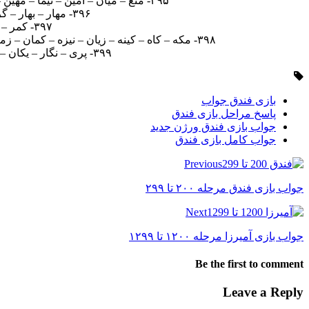
۳۹۵- منع – میان – امین – نیما – مهین – معین – معنی – عامه – عمان – میهن – معنا – مینا – نیمه – مایع – مهیا – ماهی – مایه – مانع – منها – معاینه
۳۹۶- مهار – بهار – گربه – گرما – برگه – ماهر – راهب – مربا – اهرم – مهراب – گمراه – همگرا – بهرام – گرمابه
۳۹۷- کمر – کفا – مکرر – مرور – اکرم – کاور – فورا – امور – مکار – کافر – کافور – ماکروفر
۳۹۸- مکه – کاه – کینه – زیان – نیزه – کمان – زمین – نازک – کاهی – کنیز – نماز – همزن – نیاز – هیزم – کنایه – مهناز – آنزیم – کیهان – میزان – زمانه – زمینه – مکانیزه
۳۹۹- پری – نگار – یکان – گاری – پیکر – پنیر – کران – گران – کیان – پریا – یگان – پارک – گیرا – یکرنگ – پیکان – پارکینگ
بازی فندق جواب
پاسخ مراحل بازی فندق
جواب بازی فندق ورژن جدید
جواب کامل بازی فندق
Previous
جواب بازی فندق مرحله ۲۰۰ تا ۲۹۹
Next
جواب بازی آمیرزا مرحله ۱۲۰۰ تا ۱۲۹۹
Be the first to comment
Leave a Reply