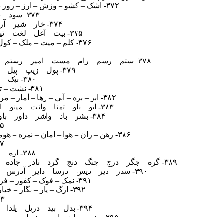
۳۷۲- اشک – کشو – وزش – ارز – روز – ورزش – شیوا – وزیر – کویر – آرزو – زیور – زیرک – واریز – شیراز – زکریا – کیارش – کشاورز – کشاورزی
۳۷۳- سود – سنا – نوا – سند – سونا – سواد – سینا – نوید – سودا – سویا – یونس – اسید – ادیسون
۳۷۴- خار – شیر – آرش – رخش – خیار – اشیا – اخیر – شیار – آریا – خارش – خراش – ارشیا – آرایش – خشایار
۳۷۵- بیت – آغل – لغت – تیغ – غیب – اغلب – بلیت – غایب – بیتا – لغات – غالب – بیات – بالغ – لابی – تبلیغ – لغایت – تبلیغات
۳۷۶- کلم – میت – ملک – کول – ملت – ولت – وکیل – متکی – کولر – کویت – متلک – کولی – تکمیل – متروک – ملکوت – کیلومتر
۳۷۸- ستم – رسم – رام – مست – امیر – رستم – آستر – ایست – مسیر – سیما – ساری – سرما – تیمار – سمیرا – سرایت – میترا – ترسیم – ریاست – ماتریس – تیمسار
۳۷۹- پول – زیپ – پیل – لنز – نزول – گوزن – زیلو – لوزی – نیلو – گونی – پلنگ – زگیل – پونز – لزگی – نزولی – یوزپلنگ
۳۸۰- نیک – پاک – پیت – تیپ – یکان – اکیپ – کیان – یکتا – کتان – تکان – تیپا – پیکان – کاپیتان
۳۸۱- نشت – تنش – آیین – نشان – آنتن – ناشی – آشتی – آتشین – نیایش – نشانی – ناتنی – انیشتین
۳۸۲- ابر – بره – آبی – رها – آمار – مربی – مربا – بیمه – آرام – رهیاب – ابهام – ایهام – امریه – ارابه – مهیار – اهرام – بامیه – آرایه – آبیار – ابراهیم
۳۸۳- اتو – ناو – تمنا – وانت – مینو – امین – مینا – ایمن – متان – متون – مونا – نیما – توان – مایو – متین – تومان – مانتو – تامین – امنیت – ویتنام
۳۸۴- بشر – باد – واشر – داور – باور – آشوب – دارو – درود – اردو – شراب – بارش – شبدر – بودا – ابرو – ارشد – دشوار – شوربا – داشبورد
۳۸۵- بال – طلب – طول 
۳۸۶- رهن – ران – هوا – امان – نمره – هومن – آوار – منها – منور – هموار – روانه – ناهار – آرمان – آواره – ماورا – هامون – ماهان – ناروا – راهنما – ناهموار
۳۸۷- تیر – توت – سوتی
۳۸۸- اره – مهر – آیه – نهی – نیمه – امریه – آرمین – رامین – ارمنی – مهران – مهیار – اهریمن
۳۸۹- گره – جگر – درج – جنگ – دنج – گرد – نادر – جاده – گران – آهنگ – نرده – گناه – درجه – درنگ – جهاد – گنجه – هنجار – گردان – جداره – گردنه – درگاه – نگهدار – جهادگر – جهانگرد
۳۹۰- سدر – دیر – دیس – درسا – دایر – آدرس – رسید – ساری – آسیا – دارا – سیار – اسیر – سردر – آریا – دیار – دریا – سارا – سردار – رادار – اسرار – ایراد – سرایدار
۳۹۱- نمک – فوک – کفور – فرنی – فوری – کمین – نیرو – منفی – نیکو – کریم – نوکر – منکر – نیمرو – منفور – مرفین – میکروفن
۳۹۲- ارگ – یار – نگار – خیار – یگان – گران – گاری – گیرا – نگین – ناخن – خانگی – آخرین – نگران – نیرنگ – نارنگی – ناخنگیر
۳۹۳- دوا – دانه – نهاد – ده
۳۹۴- بدل – بید – دریل – یلدا – یاری – دبیر – دلبر – دایی – لابی – دریا – لیبی – بردیا – بیدار – دریبل – دلربا – ردیاب – اردبیل – بیلیارد