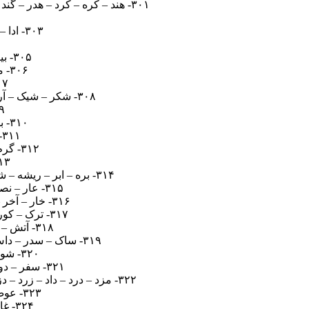
۳۰۱- هند – کره – کرد – هدر – گند – دره – کدر – دکه – رده – گره – کند – کنده – رنده – گرده – نرده – کندر – گنده – نکره – گردنه – کرگدن
۳۰۳- ادا – دقت – صدق – قصد – صدا – اتاق – صادق – تقاص – صداقت – صدقات – اقتصاد
۳۰۵- بیت – ادب – باد – ابد – آباد – آداب – آیات – آبادی – ابیات – ابتدا – دیابت – ادبیات
۳۰۶- مال – وال – وام – آلو – ناو – وان – الان – املا – امان – اموال – ملوان – مولانا
۳۰۷- اوت – اتو – وانت – توان – نوب
۳۰۸- شکر – شیک – آرش – چای – ریا – چرک – چاک – چکش – شاکی – کاشی – شاکر – چاکر – چریک – شکارچی
۳۰۹- ماچ – چاپ – پی
۳۱۰- باز – فاز – زبل – لیف – فلز – لیز – زلف – بازی – زیبا – آبزی – فایل – فلزیاب
۳۱۱- پول – سال – پلو – پوچ – چلو – سوال – چپول – چالوس – چپاول – چاپلوس
۳۱۲- گرم – ریگ – ارگ – گیر – گام – گریم – گرما – شمار – گرایش – گرامی – گرمایش
۳۱۳- وبا – لبو – آویز – بلوز – لوزی – زیلو – 
۳۱۴- بره – ابر – ریشه – شراب – بیشه – بینش – بارش – شیره – بهار – شاهین – نشریه – باهنر – نبیره – شیربها – شهربانی
۳۱۵- عار – نصر – صرع – عصر – عصا – رعنا – عنصر – نعره – عرصه – عناصر – عصاره – عصرانه
۳۱۶- خار – آخر – خرم – مهر – پره – اخم – خام – خمار – پاره – خرما – خمره – پخمه – خامه – خمپاره
۳۱۷- ترک – کور – تور – مته – کوه – کته – تکه – مکه – مترو – تورم – موکت – کوره – توهم – متروکه
۳۱۸- آتش – هشت – آشتی – ایست – سایه – هیات – سیاه – شاسی – تیشه – ستایش – شایسته
۳۱۹- ساک – سدر – داس – درس – کدر – انس – کادر – آدرس – راکد – کارد – اردک – کنار – کساد – اسکنر – اسکندر
۳۲۰- شوم – میش – یون – مین – میهن – هومن – میوه – مینو – شیوه – منشی – شومینه
۳۲۱- سفر – دور – رود – دسر – هرس – سرفه – دوره – سفره – روده – سوره – فردوس – فرسوده
۳۲۲- مزد – درد – داد – زرد – دزد – درز – مردد – آزار – دراز – مزار – زمرد – داماد – امداد – مرداد – مدارا – درآمد – دامدار – مادرزاد
۳۲۳- عوض – وضع – عرض – عضو – رضا – عوضی – راضی – ضایع – عوارض – عوارضی
۳۲۴- غار – دوغ – دور – داغ – غده – دارو – داور – ارده – دروغ – آروغ – غوره – داروغه