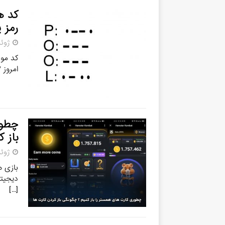
رمز 
ژوئن 22,
امروز ۳ تیر کارت 5 میلیونی همستر امروز 3 تیر نحوه وارد
چطور
باز 
ژوئن 20,
بازی ه
دیجیتا
[…]