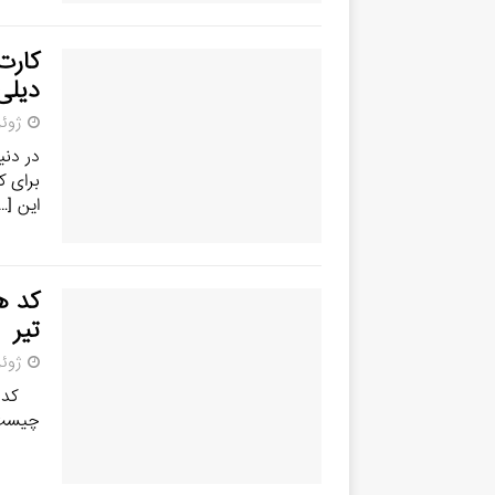
دیلی ک
ژوئن 25,
در دنی
برای ک
این
…]
تیر
ژوئن 25,
چیست 