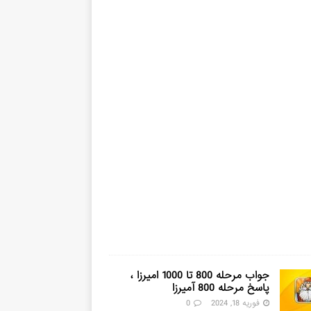
م
ی
ر
ز
ا
ف
و
ر
ی
ه
2
4
,
2
0
2
4
0
جواب مرحله 800 تا 1000 امیرزا ،
پاسخ مرحله 800 آمیرزا
فوریه 18, 2024
0