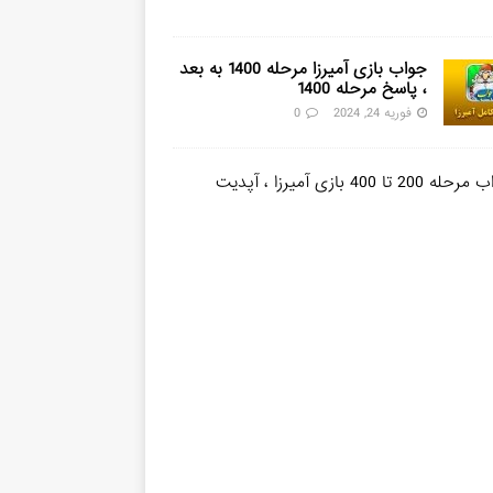
0
جواب بازی آمیرزا مرحله 1400 به بعد
، پاسخ مرحله 1400
فوریه 24, 2024
0
ج
و
ا
ب
م
ر
ح
ل
ه
2
0
0
ت
ا
4
0