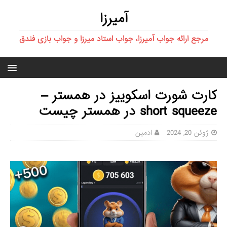
آمیرزا
مرجع ارائه جواب آمیرزا، جواب استاد میرزا و جواب بازی فندق
کارت شورت اسکوییز در همستر –
short squeeze در همستر چیست
ژوئن 20, 2024
ادمین