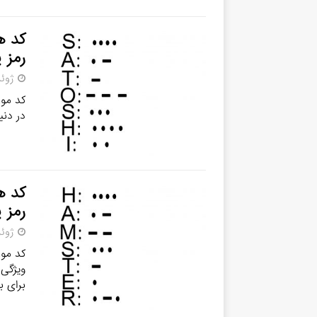
رمز 
ژوئن 11,
کد مور
در دنی
رمز 
ژوئن 11,
کد مور
ویژگی
برای 