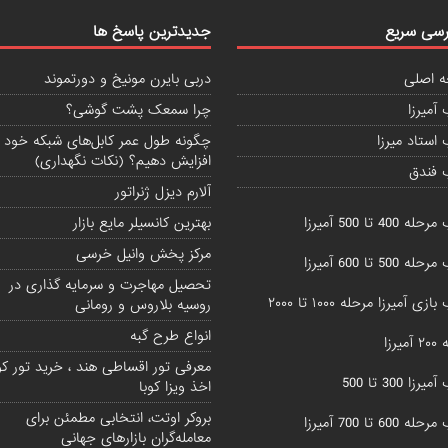
سی سریع
جدیدترین پاسخ ها
 اصلی
دربی بایرن مونیخ و دورتموند
آمیرزا
چرا سمعک پشت گوشی؟
استاد میرزا
چگونه طول عمر کابل‌های شبکه خود ر
افزایش دهیم؟ (نکات نگهداری)
 فندق
آلارم دیزل ژنراتور
 400 تا 500 آمیرزا
بهترین کانسیلر مایع بازار
مرکز پخش وانیل خرسی
 500 تا 600 آمیرزا
تحصیل مهاجرت و سرمایه گذاری در
زی آمیرزا مرحله ۱۰۰۰ تا ۲۰۰۰
روسیه بلاروس و رومانی
انواع طرح گبه
یرزا
معرفی تور اقساطی هند ، خرید تور کوب
زا 300 تا 500
اخذ ویزا کوبا
بروکر اوتت، انتخابی مطمئن برای
 600 تا 700 آمیرزا
معامله‌گران بازارهای جهانی