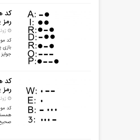
رمز 
ژوئن 10,
کد مور
بازی پ
جوایز
رمز 
ژوئن 9, 
کد مور
همستر 
صحیح