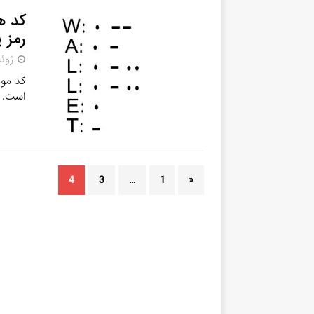
رمز 
ژوئن 9, 
کد مور
است. ا
4
3
…
1
«