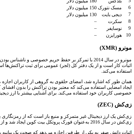
5
بلدکس
180 میلیون دلار
6
مسک نتورک
150 میلیون دلار
7
دیجی بایت
130 میلیون دلار
–
8
سکرت
–
9
نوسایفر
–
10
هورایزن
مونرو (XMR)
اثبات کار است و از یک دفتر کل (لجر) عمومی برای ثبت تراکنش‌ها اس
استفاده می‌کند.
همان طور که اشاره شد، امضای حلقوی به گروهی از کاربران اجازه می
ایجاد امضایی استفاده می‌کند که معتبر بودن تراکنش را بدون افشای 
خصوصی کاربران خود استفاده می‌کند. برای آشنایی بیشتر با ارز دیجیت
زی‌کش (ZEC)
زی‌کش یک ارز دیجیتال غیر متمرکز و منبع باز است که از رمزنگاری ب
زی‌کش در سال 2016 به‌عنوان فورک پروتکل بیت کوین ایجاد شد و از ویژگی اثبات دانش صفر برای حفظ حریم خصوصی کاربران استفاده می‌کند.
اثبات دانش صفر به یکی از طرفین اجازه می‌دهد که صحت یک بیانیه را