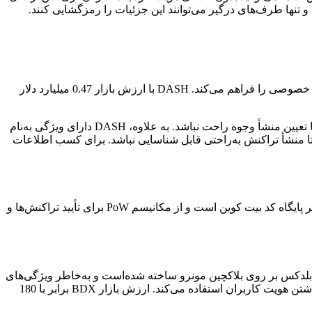
تنها طرف‌های درگیر می‌توانند این جزئیات را رمزگشایی کنند.
دَش ارز دیجیتالی است که با هدف بهبود ویژگی‌های بیت کوین ایجاد شد. دَش یک پرایوسی کوین منبع باز است که تراکنش‌های سریع، ارزان و خصوصی را فراهم می‌کند. DASH با ارزش بازار 0.47 میلیارد دلار
دَش برای ناشناس ماندن از تکنیکی به‌نام PrivateSend استفاده می‌نماید. PrivateSend چندین تراکنش با مقدار یکسان را با هم ترکیب می‌کند تا تعیین منشأ وجوه راحت نباشد. به علاوه، DASH دارای ویژگی به‌نام
می‌کند تا منشأ تراکنش به‌راحتی قابل شناسایی نباشد. برای کسب اطلاعات
دیکرد از سیستم حاکمیت غیر متمرکز استفاده می‌کند تا کاربران بتوانند در مورد جهت‌گیری و توسعه پروتکل تصمیم‌گیری کنند. DCR مبتنی بر پایگاه کد بیت کوین است و از مکانیسم PoW برای تأیید تراکنش‌ها و
یی‌های دیجیتال است. بلدکس بر روی بلاکچین مونرو ساخته شده‌است و به‌خاطر ویژگی‌های
قدرتمندش در رابطه با حفظ حریم خصوصی کاربران شناخته شده است. بلدکس از امضاهای حلقوی و آدرس‌های مخفی برای ناشناس نگه‌داشتن هویت کاربران استفاده می‌کند. ارزش بازار BDX برابر با 180