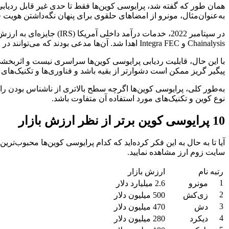
همان طور که گفته شد، پرایوسی کوین‌ها فقط تا حدی غیر قابل ردیابی ه
به‌عنوان‌مثال، مونرو از امضاهای حلقوی برای پنهان نگه‌داشتن هویت 
Chainalysis و Integra FEC اهدا شد. آن‌ها مدعی بودند که می‌توانند در ۶۵ درصد موارد سرنخ قابل استفاده‌ای برای ردیابی تراکنش‌های مونرو ارائه کنند.
با این حال، قابلیت ردیابی پرایوسی کوین‌ها سراسری نیست و اثربخ
پیگیر گریز ممکن است دشوارتر از بقیه باشد و فناوری‌ها و تکنیک‌های
به‌طور کلی، پرایوسی کوین‌ها اگرچه سطح بالاتری از ناشناس بودن را ار
نوع کوین و تکنیک‌های مورد استفاده آن متفاوت باشد.
10 پرایوسی کوین برتر از نظر ارزش بازار
آیا تا به حال به این فکر کرده‌اید که کدام پرایوسی کوین‌ها محبوب‌ترین هستند؟ ما در اینجا لیستی از 10 پرایوسی کوین برتر از نظ
سایت زوم ارز مشاهده نمایید.
رتبه
نام
ارزش بازار
1
مونرو
2.6 میلیارد دلار
2
زی‌کش
500 میلیون دلار
3
دش
470 میلیون دلار
4
دیکرد
280 میلیون دلار