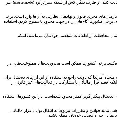
می‌کند. زی‌کش از فناوری موسوم به zk-SNARKs بهره می‌گیرد که به شما اجازه می‌دهد صحت یک بیانیه را بدون افشای اطلاعات اساسی ثابت کنید. از طرف دیگر، دَش از شبکه مس‌تر نود (masternode) غیر
ازمان‌های مجری قانون و نهادهای نظارتی به آن‌ها وارد است. برخی
جه، برخی کشورها گام‌هایی را در جهت محدود یا ممنوع کردن استفاده
‌دنبال محافظت از اطلاعات شخصی خودشان می‌باشند. اینکه
اده‌کنید. برخی کشورها ممکن است محدودیت‌ها یا ممنوعیت‌هایی در
متحده آمریکا که دولت راجع به استفاده از این ارزهای دیجیتال برای
ینکه قصد فرار مالیاتی یا مشارکت در فعالیت‌های غیر قانونی را
ی دیجیتال پیگیر گریز کمتر محدود شده‌است. در این کشورها، استفاده
مانند قوانین و مقررات مربوط به انتقال پول یا فرار مالیاتی.
ن‌ها در حوزه قضایی خودتان مطلع باشید.