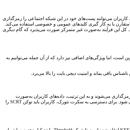
کاربران می‌توانند پست‌های خود در این شبکه اجتماعی را رمزگذاری
نامتقارن با به کار گیری کلیدهای عمومی و خصوصی استفاده می‌کند.
د. کل این فرآیند به‌صورت غیر متمرکز صورت می‌پذیرد که گام دیگری
ی بر پروتکل‌های بیت کوین و لایت کوین است، اما ویژگی‌های اضافی نیز دارد که از آن جمله می‌توانیم به
ذاری می‌شوند و به این ترتیب، داده‌های کاربران به‌صورت
عمومی دسترس‌پذیر نخواهد بود. موجودی حساب و فعالیت‌های ولت نیز مخفی نگه داشته می‌شوند تا از وقوع حملات فرانت رانینگ جلوگیری شود. برای دسترسی به سکرت نتورک، کاربران باید توکن SCRT را
نوسایفر پروتکلی منبع باز و نامتمرکز است که انتقال و ذخیره‌سازی خصوصی داده‌ها در یک بلاکچین عمومی را امکان‌پذیر می‌کند و با شبکه KEEP ادغام شده است تا شبکه Threshold را تشکیل دهد. نوسایفر از