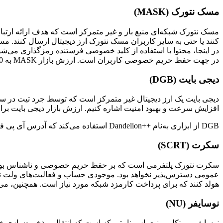
مسک نتورک (MASK)
مسک نتورک شبکه‌ای منبع باز و غیر متمرکز است که هدف ارائه ارتباط
کنند یا حتی به سایر کاربران مسک نتورک ارز دیجیتال ارسال کنند. م
در اینجا، محتوا با استفاده از کلید خصوصی فرستنده رمزگذاری می‌شو
در جهت حفظ حریم خصوصی کاربران است. ارزش بازار MASK به 150 میلیون دلار می‌رسد.
دیجی بایت (DGB)
افزایش سرعت و بهبود امنیت اشاره کنیم. ارزش بازار دیجی بایت برابر 130 میلیون دلار اس
DGB از ابزاری به‌نام ++Dandelion استفاده می‌کند که آدرس آی پی فرستنده را مخفی می‌کند. این باعث می‌شود که هویت فرستنده تراکنش ناشناس باقی بماند و امنیت دیجی بایت را بالا می‌برد.
سکرت (SCRT)
سکرت نتورک پلتفرمی است که بر حفظ حریم خصوصی و ناشناس بودن تم
هولد کنند که برای پرداخت کارمزد شبکه مورد نیاز است. همچنین، می‌تو
نوسایفر (NU)