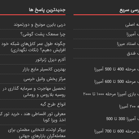
سی سریع
جدیدترین پاسخ ها
 اصلی
دربی بایرن مونیخ و دورتموند
آمیرزا
چرا سمعک پشت گوشی؟
استاد میرزا
چگونه طول عمر کابل‌های شبکه خود ر
افزایش دهیم؟ (نکات نگهداری)
 فندق
آلارم دیزل ژنراتور
 400 تا 500 آمیرزا
بهترین کانسیلر مایع بازار
مرکز پخش وانیل خرسی
 500 تا 600 آمیرزا
تحصیل مهاجرت و سرمایه گذاری در
زی آمیرزا مرحله ۱۰۰۰ تا ۲۰۰۰
روسیه بلاروس و رومانی
انواع طرح گبه
یرزا
معرفی تور اقساطی هند ، خرید تور کوب
زا 300 تا 500
اخذ ویزا کوبا
بروکر اوتت، انتخابی مطمئن برای
 600 تا 700 آمیرزا
معامله‌گران بازارهای جهانی