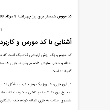
کد مورس همستر برای روز چهارشنبه 3 مرداد 1403:
(H (⚫️ ⚫️ ⚫️ ⚫️) O (➖ ➖ ➖) D (➖ ⚫️ ⚫️) L (⚫️ ➖ ⚫️ ⚫️) (BIP
آشنایی با کد مورس و کاربر
کد مورس، یک روش ارتباطی کلاسیک است که در آن ک
نقطه و خط) نمایش داده می‌شوند. بازی همستر ک
گنجانده است.
در این بازی، هر روز یک رمز جدید به شکل کد مور
صحیح این کد شوند، پاداشی سخاوتمندانه معادل 
عنصری جذاب به بازی اضافه کرده، بلکه بازیکنان 