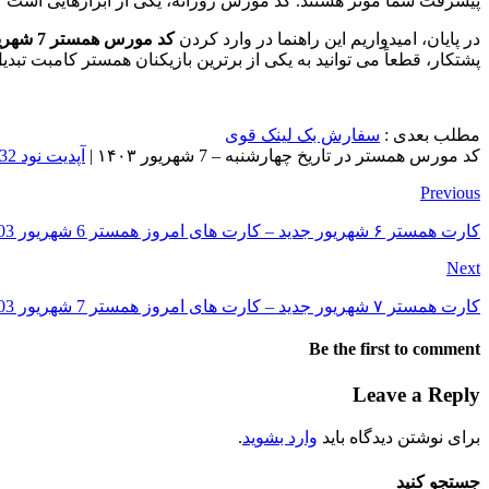
پیشرفت شما موثر هستند. کد مورس روزانه، یکی از ابزارهایی است که با
در پایان، امیدواریم این راهنما در وارد کردن
کد مورس همستر 7 شهریور
پشتکار، قطعاً می توانید به یکی از برترین بازیکنان همستر کامبت تبدی
مطلب بعدی :
سفارش بک لینک قوی
کد مورس همستر در تاریخ چهارشنبه – 7 شهریور ۱۴۰۳ |
آپدیت نود 32 در تاریخ چهارشنبه 7 شهریور ۱۴۰۳
Previous
کارت همستر ۶ شهریور جدید – کارت های امروز همستر 6 شهریور 1403 (پنج میلیونی)
Next
کارت همستر ۷ شهریور جدید – کارت های امروز همستر 7 شهریور 1403 (پنج میلیونی)
Be the first to comment
Leave a Reply
برای نوشتن دیدگاه باید
وارد بشوید
.
جستجو کنید