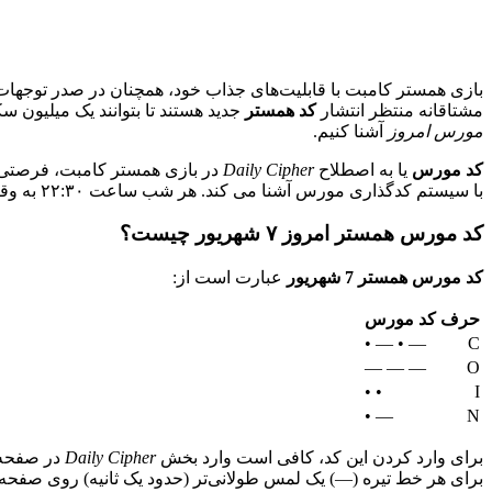
بازی همستر کامبت با قابلیت‌های جذاب خود، همچنان در صدر توجهات ق
مشتاقانه منتظر انتشار
کد همستر
جدید هستند تا بتوانند یک میلیون سکه اضافی به حساب خود واریز کنند. ام
مورس امروز
آشنا کنیم.
کد مورس
یا به اصطلاح
Daily Cipher
در بازی همستر کامبت، فرصتی عا
با سیستم کدگذاری مورس آشنا می کند. هر شب ساعت ۲۲:۳۰ به وقت تهران، کد جدید منتشر می شود و شما ۲۴ ساعت فرصت دارید تا آن را وارد کنید.
کد مورس همستر امروز ۷ شهریور چیست؟
کد مورس همستر 7 شهریور
عبارت است از:
حرف
کد مورس
— • — •
C
— — —
O
• •
I
— •
N
برای وارد کردن این کد، کافی است وارد بخش
Daily Cipher
در صفحه ا
برای هر خط تیره (—) یک لمس طولانی‌تر (حدود یک ثانیه) روی صفحه ا