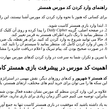
راهنمای وارد کردن کد مورس همستر
برای کسانی که هنوز با نحوه وارد کردن کد مورس آشنا نیستند، این راه
1. ابتدا وارد بازی همستر کامبت شوید.
2. در صفحه اصلی، گزینه
Daily Cipher
را پیدا کرده و روی آن کلیک کنی
3. منتظر بمانید تا رنگ دایره اطراف همستر به قرمز تغییر کند.
4. حالا می توانید شروع به وارد کردن کد کنید. برای هر نقطه، یک ضربه سریع و برای هر خط، یک لمس طولانی تر انجام دهید.
5. پس از وارد کردن کامل کد، منتظر بمانید تا سیستم آن را تایید کند.
6. در صورت صحیح بودن کد، پیام تبریک و اعلام دریافت جایزه را مشاهده خواهید کرد.
با تمرین و تکرار، شما به سرعت در وارد کردن کدهای مورس مهارت پید
اهمیت کد مورس در پیشرفت بازی همستر کا
کد همستر ۷ شهریور
و کدهای روزهای دیگر، نقش مهمی در استراتژی پی
این سکه ها را می توان برای خرید آیتم های مختلف، ارتقای همستر، یا
علاوه بر این، وارد کردن منظم کد مورس نشان دهنده فعال بودن شما د
بنابراین، توصیه می کنیم حتی اگر زمان زیادی برای بازی ندارید، حداق
به یاد داشته باشید که موفقیت در بازی همستر کامبت تنها به جمع آو