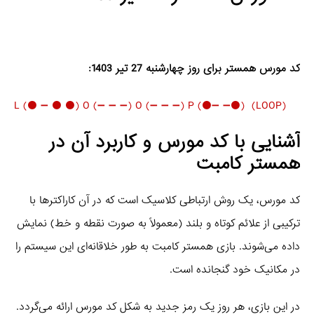
کد مورس همستر برای روز چهارشنبه 27 تیر 1403:
(L (⚫️ ➖ ⚫️ ⚫️) O (➖ ➖ ➖) O (➖ ➖ ➖) P (⚫️➖ ➖⚫️) (LOOP
آشنایی با کد مورس و کاربرد آن در
همستر کامبت
کد مورس، یک روش ارتباطی کلاسیک است که در آن کاراکترها با
ترکیبی از علائم کوتاه و بلند (معمولاً به صورت نقطه و خط) نمایش
داده می‌شوند. بازی همستر کامبت به طور خلاقانه‌ای این سیستم را
در مکانیک خود گنجانده است.
در این بازی، هر روز یک رمز جدید به شکل کد مورس ارائه می‌گردد.