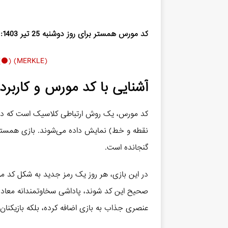
کد مورس همستر برای روز دوشنبه 25 تیر 1403:
(M (➖ ➖) E (⚫️) R (⚫️ ➖ ⚫️) K ( ➖ ⚫️ ➖ ) L (⚫️ ➖ ⚫️ ⚫️) E (⚫️) (MERKLE
آشنایی با کد مورس و کاربر
کد مورس، یک روش ارتباطی کلاسیک است که در آن ک
نقطه و خط) نمایش داده می‌شوند. بازی همستر ک
گنجانده است.
در این بازی، هر روز یک رمز جدید به شکل کد مور
صحیح این کد شوند، پاداشی سخاوتمندانه معادل 
عنصری جذاب به بازی اضافه کرده، بلکه بازیکنان 