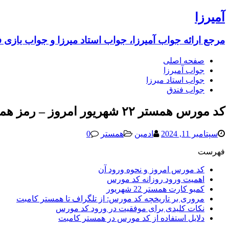
آمیرزا
مرجع ارائه جواب آمیرزا، جواب استاد میرزا و جواب بازی 
صفحه اصلی
جواب آمیرزا
جواب استاد میرزا
جواب فندق
کد مورس همستر ۲۲ شهریور امروز – رمز همستر 22 شهریور 1403 (امشب جدید) یک میلیونی
سپتامبر 11, 2024
ادمین
همستر
0
فهرست
کد مورس امروز و نحوه ورود آن
اهمیت ورود روزانه کد مورس
کمبو کارت همستر 22 شهریور
مروری بر تاریخچه کد مورس: از تلگراف تا همستر کامبت
نکات کلیدی برای موفقیت در ورود کد مورس
دلایل استفاده از کد مورس در همستر کامبت