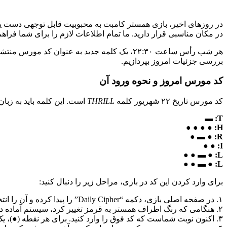
در روزهای اخیر، بازی همستر کامبت به محبوبیت قابل توجهی دست یاف
در مکان مناسبی قرار دارید. ما تمام اطلاعات لازم را برای شما فراهم ک
هر شب رأس ساعت ۲۲:۳۰، یک کلمه جدید به عنوا
بررسی جزئیات امروز بپردازیم.
کد مورس امروز و نحوه ورود آن
کد مورس تاریخ ۲۲ شهریور کلمه
THRILL
است. این کلمه باید به زب
T: ▬
H: ● ● ● ●
R: ● ▬ ●
I: ● ●
L: ● ▬ ● ●
L: ● ▬ ● ●
برای وارد کردن این کد در بازی، مراحل زیر را دنبال کنید:
۱. در صفحه اصلی بازی، دکمه “Daily Cipher” را پیدا کرده و آن را انتخاب نمایید.
۲. هنگامی که رنگ اطراف همستر به قرمز تغییر کرد، سیستم آماده دریافت کد است.
۳. اکنون نوبت شماست که کد فوق را وارد کنید. برای هر نقطه (●)، یک ضربه سریع به صفحه وارد کنید. برای هر خط تیره (▬)، انگشت خود را کمی بیشتر (حدود ۱ ثانیه) نگه دارید.