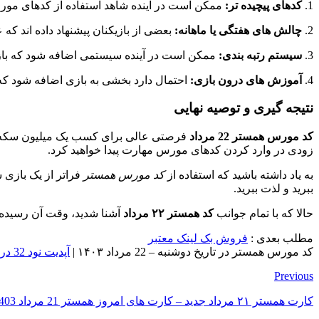
1.
کدهای پیچیده تر:
ممکن است در آینده شاهد استفاده از کدهای مورس پ
2.
چالش های هفتگی یا ماهانه:
بعضی از بازیکنان پیشنهاد داده اند که
3.
سیستم رتبه بندی:
ممکن است در آینده سیستمی اضافه شود که باز
4.
آموزش های درون بازی:
احتمال دارد بخشی به بازی اضافه شود که 
نتیجه گیری و توصیه نهایی
کد مورس همستر 22 مرداد
فرصتی عالی برای کسب یک میلیون سکه رایگ
زودی در وارد کردن کدهای مورس مهارت پیدا خواهید کرد.
به یاد داشته باشید که استفاده از
کد مورس همستر
فراتر از یک بازی 
ببرید و لذت ببرید.
حالا که با تمام جوانب
کد همستر ۲۲ مرداد
آشنا شدید، وقت آن رسیده ک
مطلب بعدی :
فروش بک لینک معتبر
کد مورس همستر در تاریخ دوشنبه – 22 مرداد ۱۴۰۳ |
آپدیت نود 32 در تاریخ دوشنبه 22 مرداد ۱۴۰۳
Previous
کارت همستر ۲۱ مرداد جدید – کارت های امروز همستر 21 مرداد 1403 (پنج میلیونی)