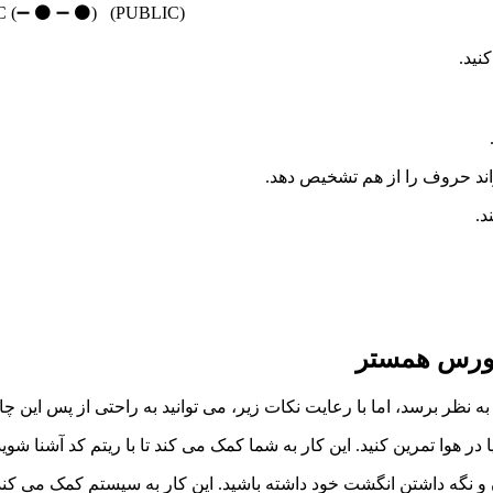
(P (⚫️ ➖ ➖ ⚫️) U (⚫️ ⚫️ ➖) B (➖ ⚫️ ⚫️ ⚫️) L (⚫️ ➖ ⚫️ ⚫️) I (⚫️ ⚫️) C (➖ ⚫️ ➖ ⚫️) (PUBLIC
مورس همستر
نظر برسد، اما با رعایت نکات زیر، می توانید به راحتی از پس این چال
 در هوا تمرین کنید. این کار به شما کمک می کند تا با ریتم کد آشنا شوید
 نگه داشتن انگشت خود داشته باشید. این کار به سیستم کمک می کند 