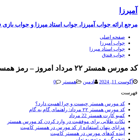
آمیرزا
مرجع ارائه جواب آمیرزا، جواب استاد میرزا و جواب بازی 
صفحه اصلی
جواب آمیرزا
جواب استاد میرزا
جواب فندق
کد مورس همستر ۲۲ مرداد امروز – رمز همستر 22 مرداد 1403 (امشب جدید) یک میلیونی
آگوست 11, 2024
ادمین
همستر
0
فهرست
کد مورس همستر چیست و چرا اهمیت دارد؟
کد مورس همستر ۲۲ مرداد: راهنمای گام به گام
کمبو کارت همستر 22 مرداد
نکات طلایی برای موفقیت در وارد کردن کد مورس همستر
مزایای پنهان استفاده از کد مورس در همستر کامبت
آینده کدهای مورس در همستر کامبت
نتیجه گیری و توصیه نهایی