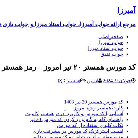
آمیرزا
مرجع ارائه جواب آمیرزا، جواب استاد میرزا و جواب بازی 
صفحه اصلی
جواب آمیرزا
جواب استاد میرزا
جواب فندق
کد مورس همستر ۲۰ تیر امروز – رمز همستر 20 تیر 1403 (امشب جدید) یک میلیونی
جولای 9, 2024
ادمین
همستر
0
کد مورس همستر 20 تیر 1403
کارت همستر ویژه امروز
آشنایی با کد مورس و کاربرد آن در همستر کامبت
راهنمای گام به گام وارد کردن کد مورس 20 تیر
نکات کلیدی استفاده از کد مورس
اهمیت استراتژیک کد مورس در پیشرفت بازی
منابع موثق برای دستیابی به کد مورس روزانه