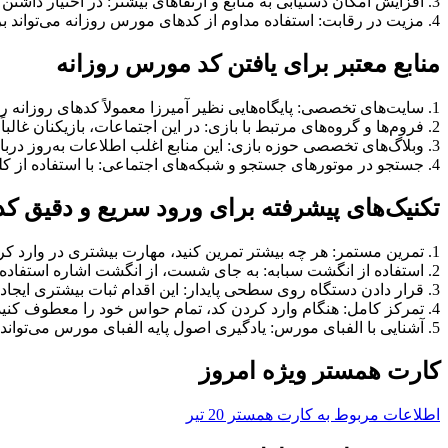
3. افزایش امکان دستیابی به منابع و ارتقاهای بیشتر: در اختیار داشتن سکه‌های اضافی به شما اجازه می‌دهد منابع بیشتری خریداری کرده و همستر خود را با سرعت بیشتری ارتقا دهید.
4. مزیت در رقابت: استفاده مداوم از کدهای مورس روزانه می‌تواند برتری چشمگیری نسبت به سایر بازیکنان به شما ببخشد.
منابع معتبر برای یافتن کد مورس روزانه
1. سایت‌های تخصصی: پایگاه‌هایی نظیر آمیرزا معمولاً کدهای روزانه را به سرعت منتشر می‌سازند.
2. فروم‌ها و گروه‌های مرتبط با بازی: در این اجتماعات، بازیکنان غالباً کدها را با یکدیگر به اشتراک می‌گذارند.
3. وبلاگ‌های تخصصی حوزه بازی: این منابع اغلب اطلاعات به‌روز درباره بازی‌ها، از جمله کدهای مورس همستر کامبت را ارائه می‌دهند.
4. جستجو در موتورهای جستجو و شبکه‌های اجتماعی: با استفاده از کلیدواژه‌های مرتبط مانند “کد مورس امروز همستر کامبت” می‌توانید به سرعت کد روز را بیابید.
تکنیک‌های پیشرفته برای ورود سریع و دقیق کد
1. تمرین مستمر: هر چه بیشتر تمرین کنید، مهارت بیشتری در وارد کردن کدها کسب خواهید کرد.
2. استفاده از انگشت سبابه: به جای شست، از انگشت اشاره استفاده کنید. این روش دقت و کنترل شما را افزایش می‌دهد.
3. قرار دادن دستگاه روی سطحی پایدار: این اقدام ثبات بیشتری ایجاد کرده و احتمال خطا را کاهش می‌دهد.
4. تمرکز کامل: هنگام وارد کردن کد، تمام حواس خود را معطوف کنید تا از بروز اشتباه پیشگیری کنید.
5. آشنایی با الفبای مورس: یادگیری اصول پایه الفبای مورس می‌تواند به شما در وارد کردن سریع‌تر و دقیق‌تر کدها یاری رساند.
کارت همستر ویژه امروز
اطلاعات مربوط به کارت همستر 20 تیر