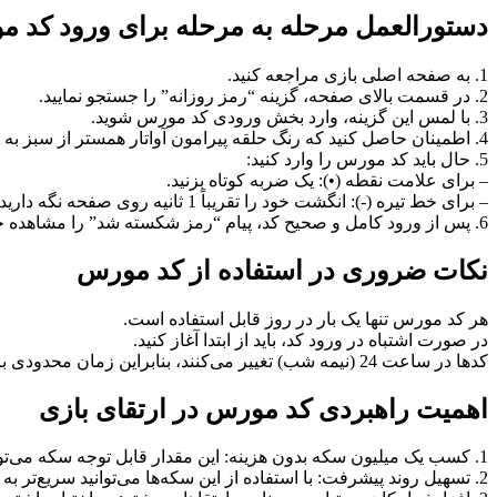
دستورالعمل مرحله به مرحله برای ورود کد مورس 0
1. به صفحه اصلی بازی مراجعه کنید.
2. در قسمت بالای صفحه، گزینه “رمز روزانه” را جستجو نمایید.
3. با لمس این گزینه، وارد بخش ورودی کد مورس شوید.
4. اطمینان حاصل کنید که رنگ حلقه پیرامون آواتار همستر از سبز به قرمز تغییر یافته است. این نشان دهنده آمادگی سیستم برای دریافت کد است.
5. حال باید کد مورس را وارد کنید:
– برای علامت نقطه (•): یک ضربه کوتاه بزنید.
– برای خط تیره (-): انگشت خود را تقریباً 1 ثانیه روی صفحه نگه دارید.
6. پس از ورود کامل و صحیح کد، پیام “رمز شکسته شد” را مشاهده خواهید کرد و یک میلیون سکه به حساب شما افزوده می‌شود.
نکات ضروری در استفاده از کد مورس
هر کد مورس تنها یک بار در روز قابل استفاده است.
در صورت اشتباه در ورود کد، باید از ابتدا آغاز کنید.
کدها در ساعت 24 (نیمه شب) تغییر می‌کنند، بنابراین زمان محدودی برای بهره‌برداری از آن‌ها دارید.
اهمیت راهبردی کد مورس در ارتقای بازی
1. کسب یک میلیون سکه بدون هزینه: این مقدار قابل توجه سکه می‌تواند نقش کلیدی در پیشبرد اهداف بازی شما ایفا کند.
2. تسهیل روند پیشرفت: با استفاده از این سکه‌ها می‌توانید سریع‌تر به مقاصد خود در بازی نائل شوید.