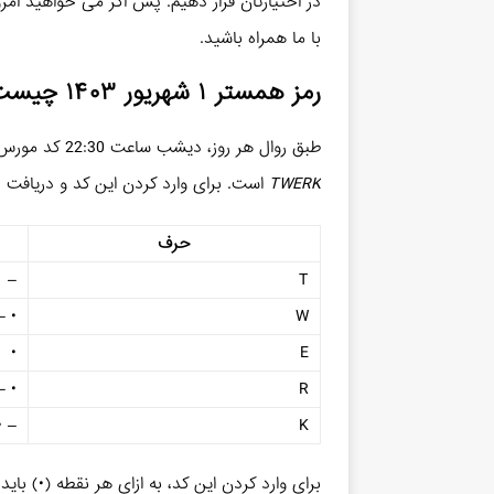
در اختیارتان قرار دهیم. پس اگر می خواهید امر
با ما همراه باشید.
رمز همستر ۱ شهریور ۱۴۰۳
چیست
طبق روال هر روز، دیشب ساعت 22:30 کد مورس جدید همستر کامبت منتشر شد.
TWERK
است. برای وارد کردن این کد و دریافت پ
حرف
–
T
– –
W
•
E
– •
R
• –
K
برای وارد کردن این کد، به ازای هر نقطه (•) با