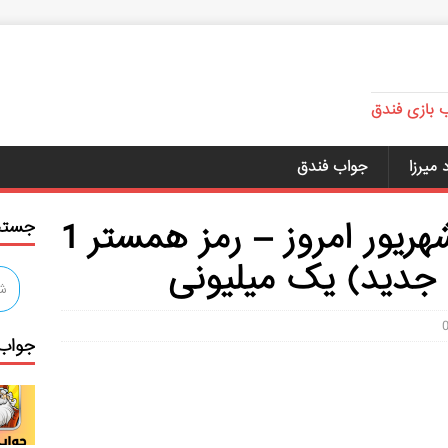
ب بازی فندق
میرزا
جواب فندق
کد مورس همستر ۱ شهریور امروز – رمز همستر 1
جستج
جواب 