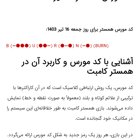
کد مورس همستر برای روز جمعه 16 تیر 1403:
(B (➖⚫️⚫️⚫️) U (⚫️⚫️➖) R (⚫️➖⚫️) N (➖⚫️) (BURN
آشنایی با کد مورس و کاربرد آن در
همستر کامبت
کد مورس، یک روش ارتباطی کلاسیک است که در آن کاراکترها با
ترکیبی از علائم کوتاه و بلند (معمولاً به صورت نقطه و خط) نمایش
داده می‌شوند. بازی همستر کامبت به طور خلاقانه‌ای این سیستم را
در مکانیک خود گنجانده است.
در این بازی، هر روز یک رمز جدید به شکل کد مورس ارائه می‌گردد.