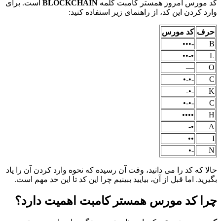
کد مورس امروز همستر کامبت کلمه
BLOCKCHAIN
است. برای
وارد کردن این کد، از راهنمای زیر استفاده کنید:
حرف
کد مورس
-•••
B
•-••
L
—
O
-•-•
C
-•-
K
-•-•
C
••••
H
•-
A
••
I
-•
N
حالا که کد را می دانید، وقت آن رسیده که نحوه وارد کردن آن را یاد
بگیرید. اما قبل از آن، بیایید ببینیم چرا این کد تا این حد مهم است.
چرا کد مورس همستر کامبت اهمیت دارد؟