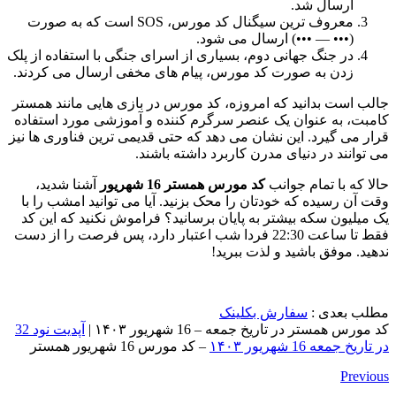
ارسال شد.
معروف ترین سیگنال کد مورس، SOS است که به صورت
(••• — •••) ارسال می شود.
در جنگ جهانی دوم، بسیاری از اسرای جنگی با استفاده از پلک
زدن به صورت کد مورس، پیام های مخفی ارسال می کردند.
جالب است بدانید که امروزه، کد مورس در بازی هایی مانند همستر
کامبت، به عنوان یک عنصر سرگرم کننده و آموزشی مورد استفاده
قرار می گیرد. این نشان می دهد که حتی قدیمی ترین فناوری ها نیز
می توانند در دنیای مدرن کاربرد داشته باشند.
حالا که با تمام جوانب
کد مورس همستر 16 شهریور
آشنا شدید،
وقت آن رسیده که خودتان را محک بزنید. آیا می توانید امشب را با
یک میلیون سکه بیشتر به پایان برسانید؟ فراموش نکنید که این کد
فقط تا ساعت 22:30 فردا شب اعتبار دارد، پس فرصت را از دست
ندهید. موفق باشید و لذت ببرید!
مطلب بعدی :
سفارش بکلینک
کد مورس همستر در تاریخ جمعه – 16 شهریور ۱۴۰۳ |
آپدیت نود 32
در تاریخ جمعه 16 شهریور ۱۴۰۳
– کد مورس 16 شهریور همستر
Previous