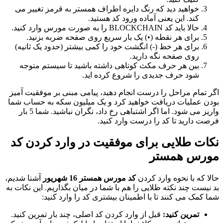
خواهید دید که رنگ دایره اطراف همستر به قرمز تغییر می
کند. این یعنی آماده ورود کد هستید.
حالا باید کد BLOCKCHAIN را به صورت مورس وارد کنید.
برای هر نقطه (•) یک بار سریع روی صفحه ضربه بزنید.
برای هر خط (-) انگشت خود را کمی بیشتر (حدود یک ثانیه)
روی صفحه نگه دارید.
بین هر حرف مکث کوتاهی داشته باشید تا سیستم متوجه
شود حرف جدیدی را شروع کرده اید.
اگر تمام مراحل را درست انجام دهید، پیامی مبنی بر موفقیت آمیز
بودن عملیات دریافت خواهید کرد و یک میلیون سکه به حساب شما
واریز می شود. اما اگر اشتباهی رخ داد، نگران نباشید. شما 5 بار
فرصت دارید تا کد را درست وارد کنید.
نکات طلایی برای موفقیت در وارد کردن کد
مورس همستر
حالا که با نحوه وارد کردن
کد مورس همستر 16 شهریور
آشنا شدیم،
بد نیست چند نکته طلایی را هم با شما در میان بگذاریم. این نکات به
شما کمک می کنند تا با اطمینان بیشتری کد را وارد کنید:
تمرین کنید:
قبل از وارد کردن کد اصلی، چند بار تمرین کنید.