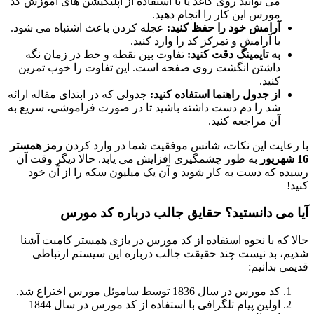
می توانید روی کاغذ یا با استفاده از اپلیکیشن های آموزش کد
مورس این کار را انجام دهید.
آرامش خود را حفظ کنید:
عجله کردن باعث اشتباه می شود.
با آرامش و تمرکز کد را وارد کنید.
به تایمینگ دقت کنید:
تفاوت بین نقطه و خط در زمان نگه
داشتن انگشت روی صفحه است. این تفاوت را خوب تمرین
کنید.
از جدول راهنما استفاده کنید:
جدولی که در ابتدای مقاله ارائه
شد را دم دست داشته باشید تا در صورت فراموشی، سریع به
آن مراجعه کنید.
با رعایت این نکات، شانس موفقیت شما در وارد کردن
رمز همستر
16 شهریور
به طور چشمگیری افزایش می یابد. حالا دیگر وقت آن
رسیده که دست به کار شوید و آن یک میلیون سکه را از آن خود
کنید!
آیا می دانستید؟ حقایق جالب درباره کد مورس
حالا که با نحوه استفاده از کد مورس در بازی همستر کامبت آشنا
شدیم، بد نیست چند حقیقت جالب درباره این سیستم ارتباطی
قدیمی بدانیم:
کد مورس در سال 1836 توسط ساموئل مورس اختراع شد.
اولین پیام تلگرافی با استفاده از کد مورس در سال 1844