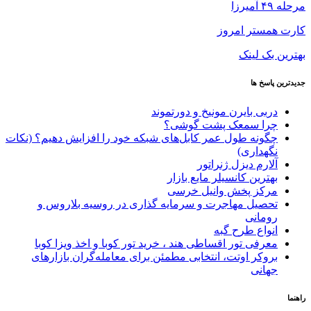
مرحله ۴۹ آمیرزا
کارت همستر امروز
بهترین بک لینک
جدیدترین پاسخ ها
دربی بایرن مونیخ و دورتموند
چرا سمعک پشت گوشی؟
چگونه طول عمر کابل‌های شبکه خود را افزایش دهیم؟ (نکات
نگهداری)
آلارم دیزل ژنراتور
بهترین کانسیلر مایع بازار
مرکز پخش وانیل خرسی
تحصیل مهاجرت و سرمایه گذاری در روسیه بلاروس و
رومانی
انواع طرح گبه
معرفی تور اقساطی هند ، خرید تور کوبا و اخذ ویزا کوبا
بروکر اوتت، انتخابی مطمئن برای معامله‌گران بازارهای
جهانی
راهنما