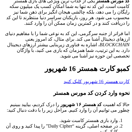
کد مورس همستر
یکی از جذاب ترین ویژگی های بازی همستر
کامبت است. این کد نه تنها به شما امکان کسب یک میلیون سکه
رایگان را می دهد، بلکه چالشی هیجان انگیز برای ذهن شما نیز
محسوب می شود. هر روز، بازیکنان سراسر دنیا منتظرند تا این کد
را دریافت کنند و در کمترین زمان ممکن آن را وارد کنند.
اما فراتر از جنبه سرگرمی، این کد به نوعی شما را با مفاهیم دنیای
ارزهای دیجیتال آشنا می کند. برای مثال، کد امروز یعنی
BLOCKCHAIN
، اشاره به فناوری زیربنایی بیشتر ارزهای دیجیتال
دارد. به این ترتیب، شما همزمان که بازی می کنید، با واژگان
تخصصی این حوزه نیز آشنا می شوید.
کمبو کارت همستر 16 شهریور
کارت همستر 16 شهریور کلیک کنید
نحوه وارد کردن کد مورس همستر
حالا که اهمیت
کد همستر ۱۶ شهریور
را درک کردیم، بیایید ببینیم
چطور می توانیم آن را وارد کنیم. مراحل زیر را با دقت دنبال کنید:
وارد بازی همستر کامبت شوید.
در صفحه اصلی، گزینه “Daily Cipher” را پیدا کنید و روی آن
کلیک کنید.