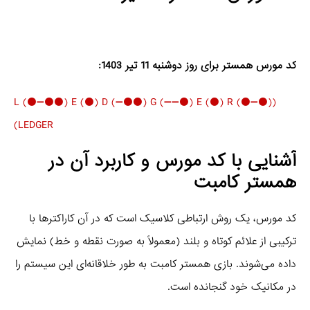
کد مورس همستر برای روز دوشنبه 11 تیر 1403:
(L (⚫️➖⚫️⚫️) E (⚫️) D (➖⚫️⚫️) G (➖➖⚫️) E (⚫️) R (⚫️➖⚫️)
(LEDGER
آشنایی با کد مورس و کاربرد آن در
همستر کامبت
کد مورس، یک روش ارتباطی کلاسیک است که در آن کاراکترها با
ترکیبی از علائم کوتاه و بلند (معمولاً به صورت نقطه و خط) نمایش
داده می‌شوند. بازی همستر کامبت به طور خلاقانه‌ای این سیستم را
در مکانیک خود گنجانده است.