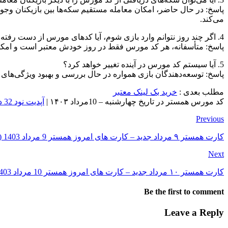
پاسخ: در حال حاضر، امکان معامله مستقیم سکه‌ها بین بازیکنان وجود ندا
می‌کند.
4. اگر چند روز نتوانم وارد بازی شوم، آیا کدهای مورس از دست رفته را می‌توانم جبران کنم؟
پاسخ: متأسفانه، هر کد مورس فقط در روز خودش معتبر است و امکان است
5. آیا سیستم کد مورس در آینده تغییر خواهد کرد؟
پاسخ: توسعه‌دهندگان بازی همواره در حال بررسی و بهبود ویژگی‌های باز
مطلب بعدی :
خرید بک لینک معتبر
کد مورس همستر در تاریخ
چهارشنبه – 10مرداد ۱۴۰۳ |
آپدیت نود 32 در تاریخ چهارشنبه 10
Previous
کارت همستر ۹ مرداد جدید – کارت های امروز همستر 9 مرداد 1403 (پنج میلیونی)
Next
کارت همستر ۱۰ مرداد جدید – کارت های امروز همستر 10 مرداد 1403 (پنج میلیونی)
Be the first to comment
Leave a Reply