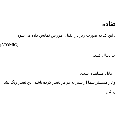
(A (➖⚫️⚫️⚫️) T (⚫️ ➖ ⚫️) O (⚫️ ⚫️) M (➖ ⚫️ ⚫️) I (➖ ➖ ⚫️) C (⚫️) (ATOMIC
 دنبال کنند: