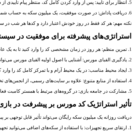
5. انتظار برای تأیید: پس از وارد کردن کامل کد، منتظر پیام تأییدی از سیستم بمانید.
6. دریافت پاداش: در صورت موفقیت، یک میلیون سکه به حساب شما در بازی اضافه خواهد شد.
نکته مهم: هر کد فقط در روز خودش اعتبار دارد و کدها هر شب در ساعت 12 تغییر می‌کنند. برای اطلاع از کد روزانه، می‌توانید به وب‌سایت‌های معتبر مانند امیرزا 
استراتژی‌های پیشرفته برای موفقیت در سیس
1. تمرین منظم: هر روز در زمان مشخصی کد را وارد کنید تا به یک عادت روزانه تبدیل شود.
2. یادگیری الفبای مورس: آشنایی با اصول اولیه الفبای مورس می‌تواند سرعت و دقت شما را به طور چشمگیری افزایش دهد.
3. ایجاد محیط مناسب: در یک محیط آرام و با تمرکز کامل کد را وارد کنید. قرار دادن دستگاه روی یک سطح ثابت می‌تواند به افزایش دقت شما کمک کند.
4. استفاده از منابع متنوع: علاوه بر سایت‌های رسمی، از انجمن‌های تخصصی و حساب‌های رسمی بازی در شبکه‌های اجتماعی برای یافتن کدها استفاده کنید.
5. مشارکت در جامعه بازی: در گروه‌های مرتبط با همستر کامبت فعال باشید و تجربیات خود را با دیگر بازیکنان به اشتراک بگذارید.
تأثیر استراتژیک کد مورس بر پیشرفت در بازی
دریافت روزانه یک میلیون سکه رایگان می‌تواند تأثیر قابل توجهی بر 
1. ارتقای سریع تجهیزات: با استفاده از سکه‌های اضافی می‌توانید تجهیزات خود را سریع‌تر ارتقا دهید.