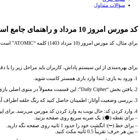
سؤالات متداول
کد مورس امروز 10 مرداد و راهنمای جامع استفاده
برای مثال، کد مورس امروز (10 مرداد 1403) کلمه “ATOMIC” است. این کد به صورت زیر در الفبای مورس نمایش داده می‌شود:
برای بهره‌مندی از این سیستم پاداش، کاربران باید مراحل زیر را با دقت
1. ورود به بازی: ابتدا وارد بازی همستر کامبت شوید.
2. یافتن بخش “Daily Cipher”: این قسمت معمولاً در منوی اصلی بازی قابل مشاهده است.
3. بررسی وضعیت آواتار: اطمینان حاصل کنید که رنگ حلقه اطراف آواتار همستر شما از سبز به قرمز تغییر کرده باشد. این تغییر رنگ نشان‌دهنده آمادگی سیستم برای دریافت کد است.
4. وارد کردن کد: حال نوبت به وارد کردن کد مورس می‌رسد. برای این کار:
– برای نقطه (⚫️): یک ضربه سریع روی صفحه بزنید.
– برای خط (➖): انگشت خود را حدود 1 ثانیه روی صفحه نگه دارید.
– بین هر حرف: تقریباً 0.5 ثانیه مکث کنید.