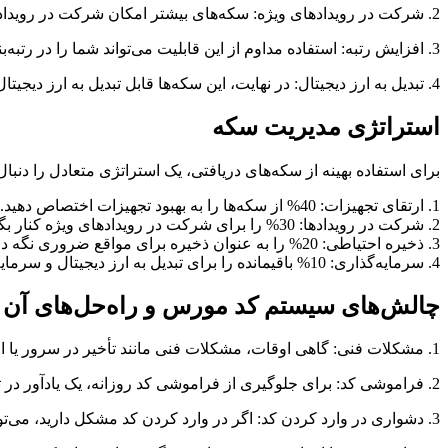
2. شرکت در رویدادهای ویژه: سکه‌های بیشتر امکان شرکت در رویدادهای خاص و کسب جوایز ارزشمند را فراهم می‌کند.
3. افزایش رتبه: استفاده مداوم از این قابلیت می‌تواند شما را در رتبه‌بندی‌های بازی بالاتر ببرد.
4. تبدیل به ارز دیجیتال: در نهایت، این سکه‌ها قابل تبدیل به ارز دیجیتال هستند، که فرصتی برای کسب درآمد واقعی ایجاد می‌کند.
استراتژی مدیریت سکه
برای استفاده بهینه از سکه‌های دریافتی، یک استراتژی متعادل را دنبال 
1. ارتقای تجهیزات: 40% از سکه‌ها را به بهبود تجهیزات اختصاص دهید.
2. شرکت در رویدادها: 30% را برای شرکت در رویدادهای ویژه کنار بگذارید.
3. ذخیره احتیاطی: 20% را به عنوان ذخیره برای مواقع ضروری نگه دارید.
4. سرمایه‌گذاری: 10% باقیمانده را برای تبدیل به ارز دیجیتال و سرمایه‌گذاری در نظر بگیرید.
چالش‌های سیستم کد مورس و راه‌حل‌های آن
1. مشکلات فنی: گاهی اوقات، مشکلات فنی مانند تأخیر در سرور یا اختلالات اینترنت می‌تواند مانع از ثبت موفق کد شود. در این موارد، صبور باشید و پس از چند دقیقه دوباره تلاش کنید.
2. فراموشی کد: برای جلوگیری از فراموشی کد روزانه، یک یادآور در تلفن همراه خود تنظیم کنید یا از اپلیکیشن‌های مدیریت وظایف استفاده کنید.
3. دشواری در وارد کردن کد: اگر در وارد کردن کد مشکل دارید، می‌توانید از ابزارهای تمرین آنلاین مورس استفاده کنید تا مهارت خود را بهبود بخشید.