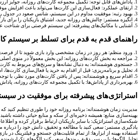
1. پاداش‌های قابل توجه: تکمیل مجموعه کارت‌های روزانه، جوایز ارزشمندی به همراه دارد که می‌تواند روند پیشرفت شما را تسریع کند.
2. ارتقای عملکرد: فعال‌سازی این کارت‌ها می‌تواند باعث افزایش موقت اما چشمگیر در پارامترهای مختلف بازی شما شود.
3. بهبود رتبه: موفقیت مداوم در این سیستم، شانس صعود در جدول رده‌بندی را به طور قابل توجهی افزایش می‌دهد.
4. انگیزه مستمر: چالش‌های روزانه جدید، اشتیاق بازیکنان را برای بازگشت مکرر به بازی تقویت می‌کند.
5. آشنایی با مکانیک‌های پیشرفته: این سیستم فرصتی برای شناخت عمیق‌تر انواع کارت‌ها و قابلیت‌های پنهان آنها فراهم می‌کند.
راهنمای قدم به قدم برای تسلط بر سیستم کار
1. ورود منظم: هر روز در زمان مشخصی وارد بازی شوید تا از فرصت‌های جدید عقب نمانید.
2. مراجعه به بخش کارت‌های روزانه: این بخش معمولاً در منوی اصلی بازی قابل دسترسی است.
3. جستجوی هوشمندانه: به دنبال نشانه‌ها و سرنخ‌های مربوط به کارت‌های مخفی در تمام بخش‌های بازی باشید.
4. تحلیل و برنامه‌ریزی: قبل از اقدام به خرید یا فعال‌سازی کارت‌ها، استراتژی خود را بسنجید.
5. اقدام سریع و هوشمندانه: پس از یافتن کارت‌های مورد نظر، با توجه به منابع در دسترس، آنها را خریداری کرده یا فعال کنید.
6. بهره‌برداری از پاداش‌ها: با تکمیل مجموعه کارت‌های روزانه، پاداش خود را دریافت کرده و در جهت پیشبرد اهداف خود در بازی استفاده کنید.
استراتژی‌های پیشرفته برای موفقیت در سیست
مدیریت زمان هوشمندانه: برنامه روزانه خود را طوری تنظیم کنید که بت
بهینه‌سازی منابع: همیشه ذخیره‌ای از سکه و منابع حیاتی داشته باشید
شبکه‌سازی استراتژیک: با سایر بازیکنان ارتباط برقرار کرده و اطلاعات
یادگیری مستمر: سعی کنید با مطالعه و تحقیق، دانش خود را درباره مک
استفاده بهینه از ابزارها: از تمام قابلیت‌های جستجو و فیلترینگ در بازی
تحلیل الگوها: با بررسی دقیق روندها، سعی کنید الگوهای تکرارشونده د