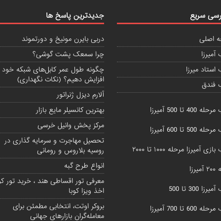
سی سریع
جدیدترین پاسخ ها
 اصلی
دربی بایرن مونیخ و دورتموند
آمیرزا
چرا سمعک پشت گوشی؟
استاد میرزا
چگونه طول عمر کابل‌های شبکه خود ر
افزایش دهیم؟ (نکات نگهداری)
 فندق
آلارم دیزل ژنراتور
 400 تا 500 آمیرزا
بهترین کانسیلر مایع بازار
مرکز پخش وانیل خرسی
 500 تا 600 آمیرزا
تحصیل مهاجرت و سرمایه گذاری در
زی آمیرزا مرحله ۱۰۰۰ تا ۲۰۰۰
روسیه بلاروس و رومانی
انواع طرح گبه
یرزا
معرفی تور اقساطی هند ، خرید تور کوب
زا 300 تا 500
اخذ ویزا کوبا
بروکر اوتت، انتخابی مطمئن برای
 600 تا 700 آمیرزا
معامله‌گران بازارهای جهانی