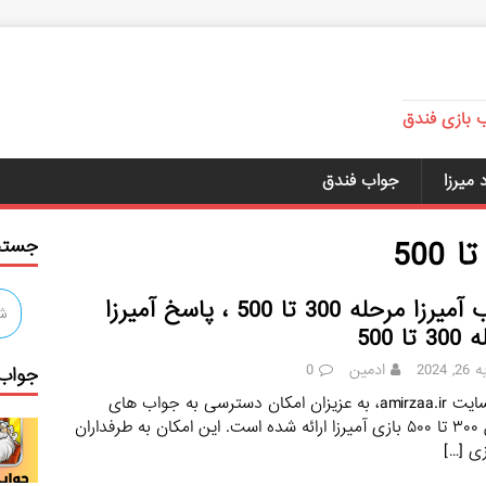
ب بازی فندق
میرزا
جواب فندق
جستج
جواب آمیرزا مرحله 300 تا 500 ، پاسخ آمیرزا
تا 500
, 2024
ادمین
0
جواب 
در وبسایت amirzaa.ir، به عزیزان امکان دسترسی به جواب‌ های
مراحل ۳۰۰ تا ۵۰۰ بازی آمیرزا ارائه شده است. این امکان به طرفداران
زی
[…]