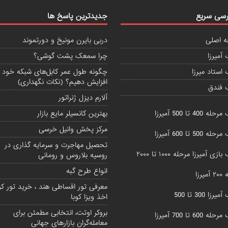
سی سریع
جدیدترین پاسخ ها
 اصلی
دربی بایرن مونیخ و دورتموند
آمیرزا
چرا سمعک پشت گوشی؟
استاد میرزا
چگونه طول عمر کابل‌های شبکه خود ر
افزایش دهیم؟ (نکات نگهداری)
 فندق
آلارم دیزل ژنراتور
 400 تا 500 آمیرزا
بهترین کانسیلر مایع بازار
مرکز پخش وانیل خرسی
 500 تا 600 آمیرزا
تحصیل مهاجرت و سرمایه گذاری در
زی آمیرزا مرحله ۱۰۰۰ تا ۲۰۰۰
روسیه بلاروس و رومانی
انواع طرح گبه
یرزا
معرفی تور اقساطی هند ، خرید تور کوب
زا 300 تا 500
اخذ ویزا کوبا
بروکر اوتت، انتخابی مطمئن برای
 600 تا 700 آمیرزا
معامله‌گران بازارهای جهانی