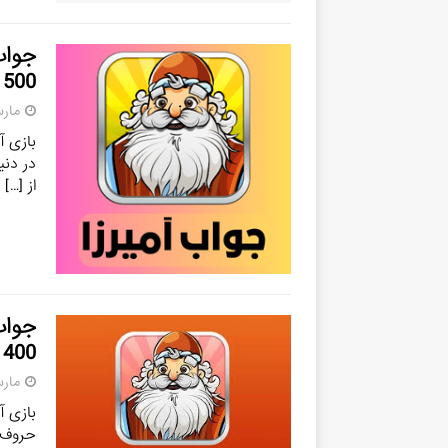
500 تا 700
مارس 5,
بازی آ
در دنی
از
[…]
400 تا 600
مارس 3,
بازی آ
حروف ب