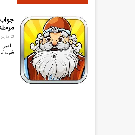
مرحله 600 تا 
مارس 1, 24
آمیرزا 
شود، که 