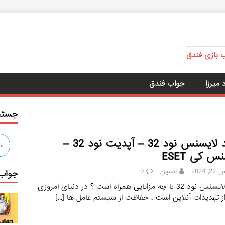
ب بازی فندق
میرزا
جواب فندق
جستج
خرید لایسنس نود 32 – آپدیت نود 32 –
س کی ESET
, 2024
ادمین
0
جواب 
خرید لایسنس نود 32 با چه مزایایی همراه است ؟ در دنیای امروزی
از تهدیدات آنلاین است ، حفاظت از سیستم عامل ها
[…]