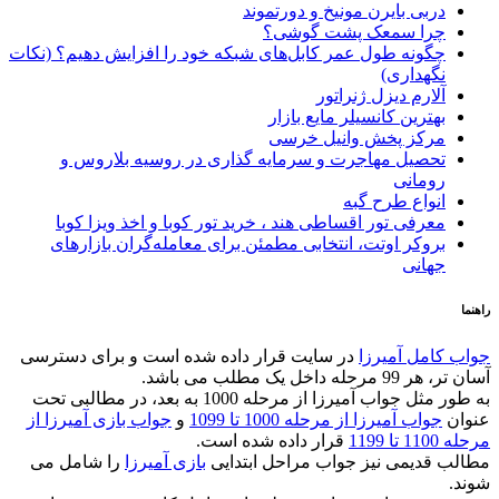
دربی بایرن مونیخ و دورتموند
چرا سمعک پشت گوشی؟
چگونه طول عمر کابل‌های شبکه خود را افزایش دهیم؟ (نکات
نگهداری)
آلارم دیزل ژنراتور
بهترین کانسیلر مایع بازار
مرکز پخش وانیل خرسی
تحصیل مهاجرت و سرمایه گذاری در روسیه بلاروس و
رومانی
انواع طرح گبه
معرفی تور اقساطی هند ، خرید تور کوبا و اخذ ویزا کوبا
بروکر اوتت، انتخابی مطمئن برای معامله‌گران بازارهای
جهانی
راهنما
جواب کامل آمیرزا
در سایت قرار داده شده است و برای دسترسی
آسان تر، هر 99 مرحله داخل یک مطلب می باشد.
به طور مثل جواب آمیرزا از مرحله 1000 به بعد، در مطالبی تحت
عنوان
جواب آمیرزا از مرحله 1000 تا 1099
و
جواب بازی آمیرزا از
مرحله 1100 تا 1199
قرار داده شده است.
مطالب قدیمی نیز جواب مراحل ابتدایی
بازی آمیرزا
را شامل می
شوند.