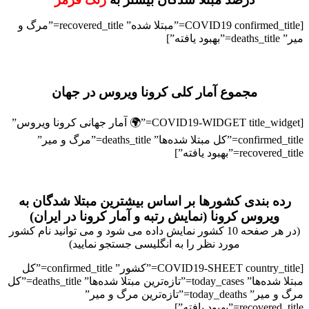
[COVID19 confirmed_title=”مبتلا شده” recovered_title=”مرگ و
میر” deaths_title=”بهبود یافته”]
مجموع آمار کلی کرونا ویروس در جهان
[COVID19-WIDGET title_widget=”🌍 آمار جهانی کرونا ویروس”
confirmed_title=”کل مبتلا شده‌ها” deaths_title=”مرگ و میر”
recovered_title=”بهبود یافته”]
رده بندی کشورها بر اساس بیشترین مبتلا شدگان به
ویروس کرونا (نمایش رتبه و آمار کرونا در ایران)
(در هر صفحه 10 کشور نمایش داده می شود و می توانید نام کشور
مورد نظر را به انگلیسی جستجو نمایید)
[COVID19-SHEET country_title=”کشور” confirmed_title=”کل
مبتلا شده‌ها” today_cases=”تازه‌ترین مبتلا شده‌ها” deaths_title=”کل
مرگ و میر” today_deaths=”تازه‌ترین مرگ و میر”
recovered_title=”بهبود یافته”]